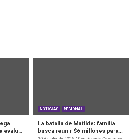
NOTICIAS
REGIONAL
iega
La batalla de Matilde: familia
a evaluar
busca reunir $6 millones para
ras el
una cirugía que no puede