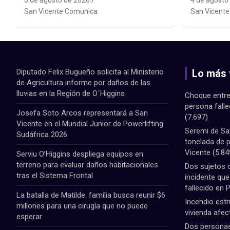
6 de agosto de 2026
4 de agosto
en la Región de O´Higgins
Powerlif
San Vicente Comunica
San Vicent
Diputado Felix Bugueño solicita al Ministerio
Lo más 
de Agricultura informe por daños de las
lluvias en la Región de O´Higgins
Choque entre
persona fall
Josefa Soto Arcos representará a San
(7.697)
Vicente en el Mundial Junior de Powerlifting
Seremi de Sa
Sudáfrica 2026
tonelada de 
Vicente
(5.84
Serviu O’Higgins despliega equipos en
terreno para evaluar daños habitacionales
Dos sujetos 
tras el Sistema Frontal
incidente qu
fallecido en 
La batalla de Matilde: familia busca reunir $6
Incendio estr
millones para una cirugía que no puede
vivienda afec
esperar
Dos personas 