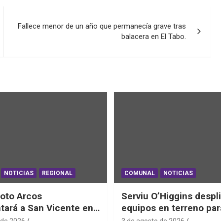
Fallece menor de un año que permanecía grave tras
balacera en El Tabo.
NOTICIAS
REGIONAL
COMUNAL
NOTICIAS
oto Arcos
Serviu O’Higgins despl
tará a San Vicente en
equipos en terreno par
al Junior de
daños habitacionales t