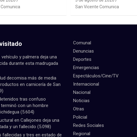
 de 2026
3 de agosto de 2026
ting Sudáfrica 2026
Sistema Frontal
e Comunica
San Vicente Comunica
visitado
Comunal
Denuncias
 vehículo y palmera deja una
Deportes
ecida durante esta madrugada
Emergencias
Espectáculos/Cine/TV
lud decomisa más de media
Internacional
productos en carnicería de San
9)
Nacional
detenidos tras confuso
Noticias
e terminó con un hombre
Otras
Pichidegua
(5.604)
Policial
uctural en Callejones deja una
Redes Sociales
tada y un fallecido
(5.098)
Regional
fallecidas y tres en estado de