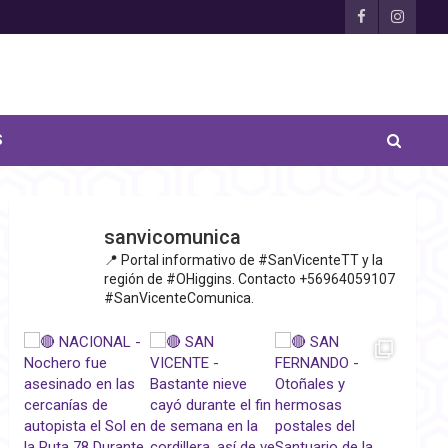
S
sanvicomunica
📍 Portal informativo de #SanVicenteTT y la
región de #OHiggins. Contacto +56964059107
#SanVicenteComunica.