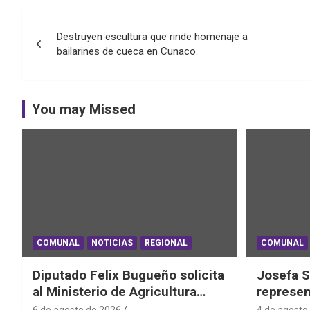
Navegación
Destruyen escultura que rinde homenaje a
de
bailarines de cueca en Cunaco.
entradas
You may Missed
COMUNAL
NOTICIAS
REGIONAL
COMUNAL
Diputado Felix Bugueño solicita
Josefa S
al Ministerio de Agricultura
represen
informe por daños de las lluvias
el Mundi