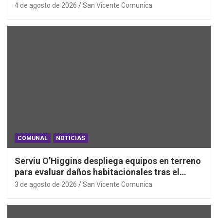
2026
4 de agosto de 2026
San Vicente Comunica
COMUNAL
NOTICIAS
Serviu O’Higgins despliega equipos en terreno
para evaluar daños habitacionales tras el
Sistema Frontal
3 de agosto de 2026
San Vicente Comunica