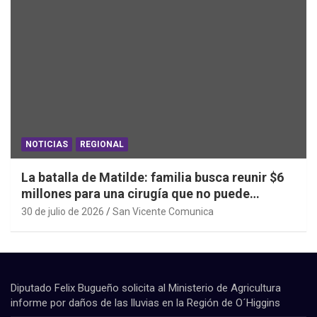
NOTICIAS
REGIONAL
La batalla de Matilde: familia busca reunir $6
millones para una cirugía que no puede
esperar
30 de julio de 2026
San Vicente Comunica
Diputado Felix Bugueño solicita al Ministerio de Agricultura
informe por daños de las lluvias en la Región de O´Higgins