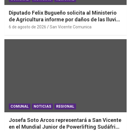
Diputado Felix Bugueño solicita al Ministerio
de Agricultura informe por daños de las lluvias
en la Región de O´Higgins
6 de agosto de 2026
San Vicente Comunica
COMUNAL
NOTICIAS
REGIONAL
Josefa Soto Arcos representará a San Vicente
en el Mundial Junior de Powerlifting Sudáfrica