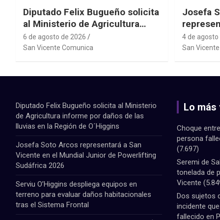
Diputado Felix Bugueño solicita
Josefa S
al Ministerio de Agricultura
represen
informe por daños de las lluvias
el Mundi
6 de agosto de 2026
4 de agosto
en la Región de O´Higgins
Powerlif
San Vicente Comunica
San Vicent
Diputado Felix Bugueño solicita al Ministerio
Lo más 
de Agricultura informe por daños de las
lluvias en la Región de O´Higgins
Choque entre
persona fall
Josefa Soto Arcos representará a San
(7.697)
Vicente en el Mundial Junior de Powerlifting
Seremi de Sa
Sudáfrica 2026
tonelada de 
Vicente
(5.84
Serviu O’Higgins despliega equipos en
terreno para evaluar daños habitacionales
Dos sujetos 
tras el Sistema Frontal
incidente qu
fallecido en 