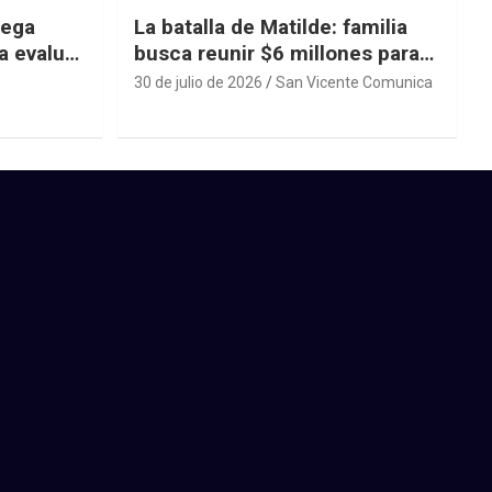
iega
La batalla de Matilde: familia
a evaluar
busca reunir $6 millones para
ras el
una cirugía que no puede
30 de julio de 2026
San Vicente Comunica
esperar