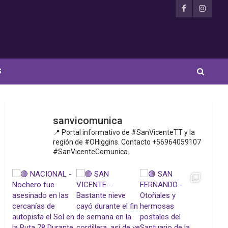
S
sanvicomunica
📍 Portal informativo de #SanVicenteTT y la
región de #OHiggins. Contacto +56964059107
#SanVicenteComunica.