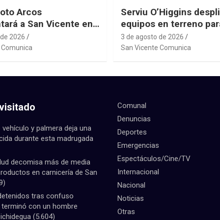
oto Arcos
Serviu O’Higgins despl
tará a San Vicente en
equipos en terreno par
al Junior de
daños habitacionales t
 de 2026
3 de agosto de 2026
ting Sudáfrica 2026
Sistema Frontal
e Comunica
San Vicente Comunica
visitado
Comunal
Denuncias
 vehículo y palmera deja una
Deportes
ecida durante esta madrugada
Emergencias
Espectáculos/Cine/TV
lud decomisa más de media
Internacional
productos en carnicería de San
9)
Nacional
detenidos tras confuso
Noticias
e terminó con un hombre
Otras
Pichidegua
(5.604)