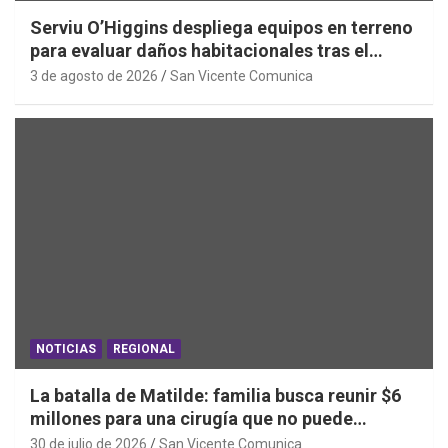
Serviu O’Higgins despliega equipos en terreno
para evaluar daños habitacionales tras el
Sistema Frontal
3 de agosto de 2026
San Vicente Comunica
NOTICIAS
REGIONAL
La batalla de Matilde: familia busca reunir $6
millones para una cirugía que no puede
esperar
30 de julio de 2026
San Vicente Comunica