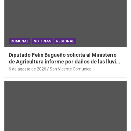
COMUNAL
NOTICIAS
REGIONAL
Diputado Felix Bugueño solicita al Ministerio
de Agricultura informe por daños de las lluvias
en la Región de O´Higgins
6 de agosto de 2026
San Vicente Comunica