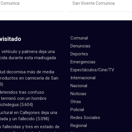
ting Sudáfrica 2026
Sistema Frontal
e Comunica
San Vicente Comunica
visitado
Comunal
Denuncias
 vehículo y palmera deja una
Deportes
ecida durante esta madrugada
Emergencias
Espectáculos/Cine/TV
lud decomisa más de media
Internacional
productos en carnicería de San
9)
Nacional
detenidos tras confuso
Noticias
e terminó con un hombre
Otras
Pichidegua
(5.604)
Policial
uctural en Callejones deja una
Redes Sociales
tada y un fallecido
(5.098)
Regional
fallecidas y tres en estado de