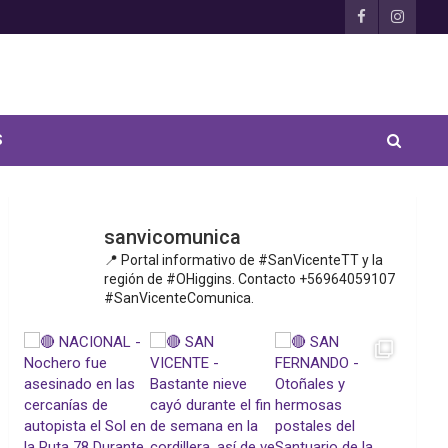
S
sanvicomunica
📍 Portal informativo de #SanVicenteTT y la
región de #OHiggins. Contacto +56964059107
#SanVicenteComunica.