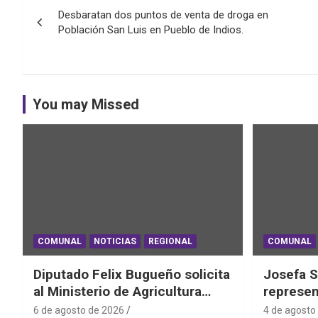
Desbaratan dos puntos de venta de droga en
de
Población San Luis en Pueblo de Indios.
entradas
You may Missed
COMUNAL
NOTICIAS
REGIONAL
COMUNAL
Diputado Felix Bugueño solicita
Josefa S
al Ministerio de Agricultura
represen
informe por daños de las lluvias
el Mundi
6 de agosto de 2026
4 de agosto