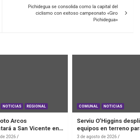
Pichidegua se consolida como la capital del
ciclismo con exitoso campeonato «Giro
Pichidegua»
NOTICIAS
REGIONAL
COMUNAL
NOTICIAS
oto Arcos
Serviu O’Higgins despl
tará a San Vicente en
equipos en terreno par
al Junior de
daños habitacionales t
 de 2026
3 de agosto de 2026