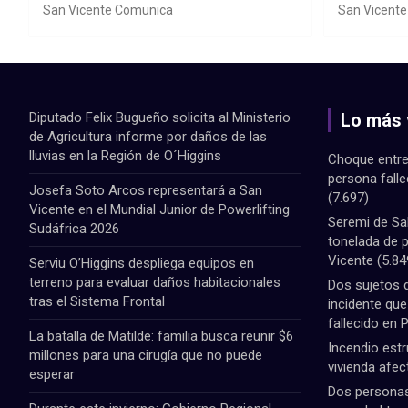
en la Región de O´Higgins
Powerlif
San Vicente Comunica
San Vicent
Diputado Felix Bugueño solicita al Ministerio
Lo más 
de Agricultura informe por daños de las
lluvias en la Región de O´Higgins
Choque entre
persona fall
Josefa Soto Arcos representará a San
(7.697)
Vicente en el Mundial Junior de Powerlifting
Seremi de Sa
Sudáfrica 2026
tonelada de 
Vicente
(5.84
Serviu O’Higgins despliega equipos en
terreno para evaluar daños habitacionales
Dos sujetos 
tras el Sistema Frontal
incidente qu
fallecido en 
La batalla de Matilde: familia busca reunir $6
Incendio estr
millones para una cirugía que no puede
vivienda afec
esperar
Dos personas 