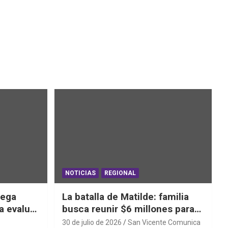
NOTICIAS
REGIONAL
iega
La batalla de Matilde: familia
a evaluar
busca reunir $6 millones para
ras el
una cirugía que no puede
30 de julio de 2026
San Vicente Comunica