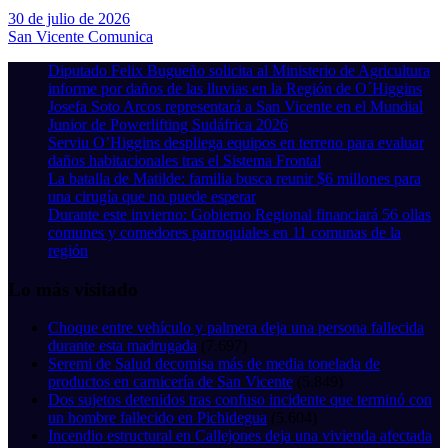
30 de julio de 2026
San Vicente Comunica
Diputado Felix Bugueño solicita al Ministerio de Agricultura
informe por daños de las lluvias en la Región de O´Higgins
Josefa Soto Arcos representará a San Vicente en el Mundial
Junior de Powerlifting Sudáfrica 2026
Serviu O’Higgins despliega equipos en terreno para evaluar
daños habitacionales tras el Sistema Frontal
La batalla de Matilde: familia busca reunir $6 millones para
una cirugía que no puede esperar
Durante este invierno: Gobierno Regional financiará 56 ollas
comunes y comedores parroquiales en 11 comunas de la
región
Lo más visitado
Choque entre vehículo y palmera deja una persona fallecida
durante esta madrugada
(7.697)
Seremi de Salud decomisa más de media tonelada de
productos en carnicería de San Vicente
(5.849)
Dos sujetos detenidos tras confuso incidente que terminó con
un hombre fallecido en Pichidegua
(5.604)
Incendio estructural en Callejones deja una vivienda afectada