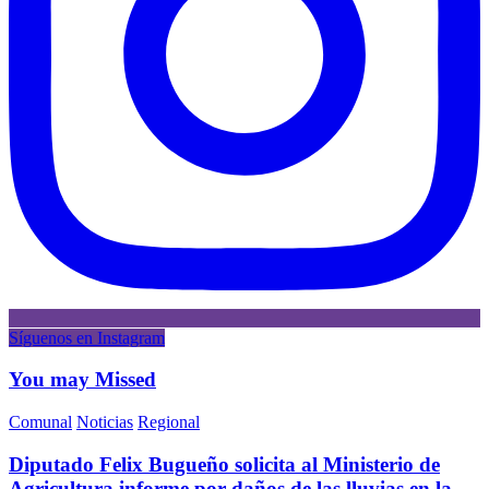
Síguenos en Instagram
You may Missed
Comunal
Noticias
Regional
Diputado Felix Bugueño solicita al Ministerio de
Agricultura informe por daños de las lluvias en la