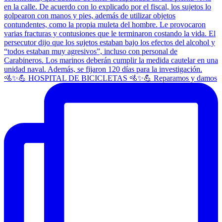
🚵✨💪 HOSPITAL DE BICICLETAS 🚵✨💪 Reparamos y damos