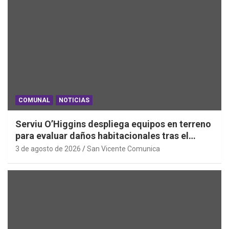
COMUNAL
NOTICIAS
Serviu O’Higgins despliega equipos en terreno
para evaluar daños habitacionales tras el
Sistema Frontal
3 de agosto de 2026
San Vicente Comunica