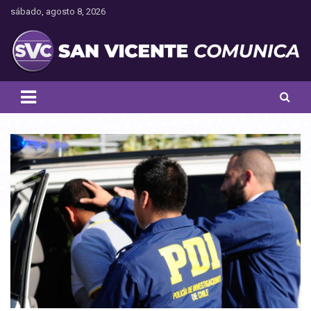
Saltar
sábado, agosto 8, 2026
al
contenido
Toda la actualidad noticiosa de nuestra comuna
San Vicente Comunica