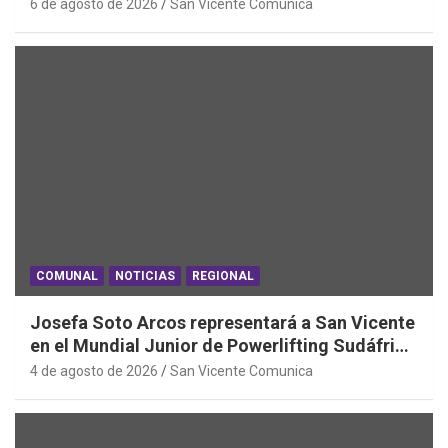
en la Región de O´Higgins
6 de agosto de 2026
San Vicente Comunica
COMUNAL
NOTICIAS
REGIONAL
Josefa Soto Arcos representará a San Vicente
en el Mundial Junior de Powerlifting Sudáfrica
2026
4 de agosto de 2026
San Vicente Comunica