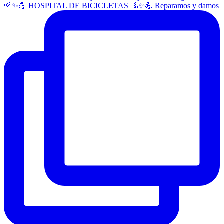
🚵✨💪 HOSPITAL DE BICICLETAS 🚵✨💪 Reparamos y damos