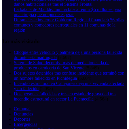
daños habitacionales tras el Sistema Frontal
La batalla de Matilde: familia busca reunir $6 millones para
una cirugía que no puede esperar
Durante este invierno: Gobierno Regional financiará 56 ollas
comunes y comedores parroquiales en 11 comunas de la
región
Lo más visitado
Choque entre vehículo y palmera deja una persona fallecida
durante esta madrugada
(7.697)
Seremi de Salud decomisa más de media tonelada de
productos en carnicería de San Vicente
(5.849)
Dos sujetos detenidos tras confuso incidente que terminó con
un hombre fallecido en Pichidegua
(5.604)
Incendio estructural en Callejones deja una vivienda afectada
y un fallecido
(5.098)
Dos personas fallecidas y tres en estado de gravedad tras
incendio estructural en sector La Fuentecilla
(4.564)
Comunal
Denuncias
Deportes
Emergencias