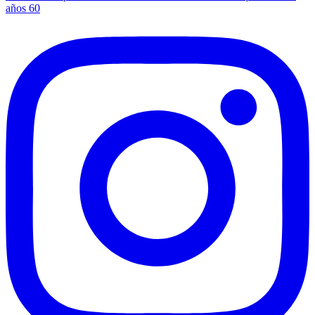
entradas
años 60