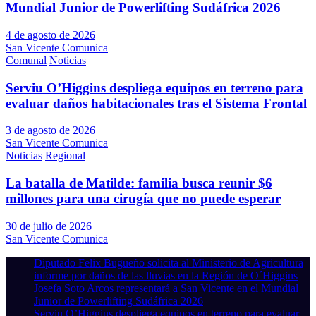
Mundial Junior de Powerlifting Sudáfrica 2026
4 de agosto de 2026
San Vicente Comunica
Comunal
Noticias
Serviu O’Higgins despliega equipos en terreno para
evaluar daños habitacionales tras el Sistema Frontal
3 de agosto de 2026
San Vicente Comunica
Noticias
Regional
La batalla de Matilde: familia busca reunir $6
millones para una cirugía que no puede esperar
30 de julio de 2026
San Vicente Comunica
Diputado Felix Bugueño solicita al Ministerio de Agricultura
informe por daños de las lluvias en la Región de O´Higgins
Josefa Soto Arcos representará a San Vicente en el Mundial
Junior de Powerlifting Sudáfrica 2026
Serviu O’Higgins despliega equipos en terreno para evaluar