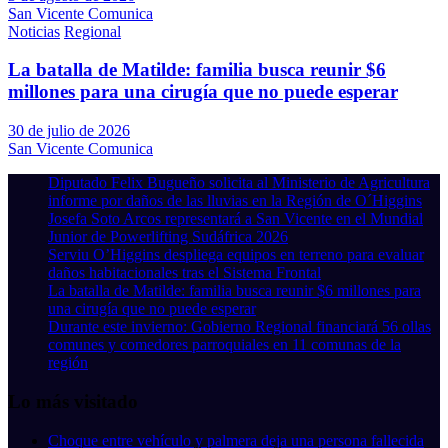
San Vicente Comunica
Noticias
Regional
La batalla de Matilde: familia busca reunir $6
millones para una cirugía que no puede esperar
30 de julio de 2026
San Vicente Comunica
Diputado Felix Bugueño solicita al Ministerio de Agricultura
informe por daños de las lluvias en la Región de O´Higgins
Josefa Soto Arcos representará a San Vicente en el Mundial
Junior de Powerlifting Sudáfrica 2026
Serviu O’Higgins despliega equipos en terreno para evaluar
daños habitacionales tras el Sistema Frontal
La batalla de Matilde: familia busca reunir $6 millones para
una cirugía que no puede esperar
Durante este invierno: Gobierno Regional financiará 56 ollas
comunes y comedores parroquiales en 11 comunas de la
región
Lo más visitado
Choque entre vehículo y palmera deja una persona fallecida