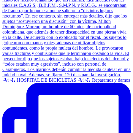
🚵✨💪 HOSPITAL DE BICICLETAS 🚵✨💪 Reparamos y damos