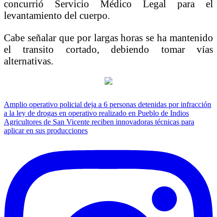
concurrió Servicio Médico Legal para el
levantamiento del cuerpo.
Cabe señalar que por largas horas se ha mantenido
el transito cortado, debiendo tomar vías
alternativas.
Navegación
Amplio operativo policial deja a 6 personas detenidas por infracción
a la ley de drogas en operativo realizado en Pueblo de Indios
de
Agricultores de San Vicente reciben innovadoras técnicas para
entradas
aplicar en sus producciones