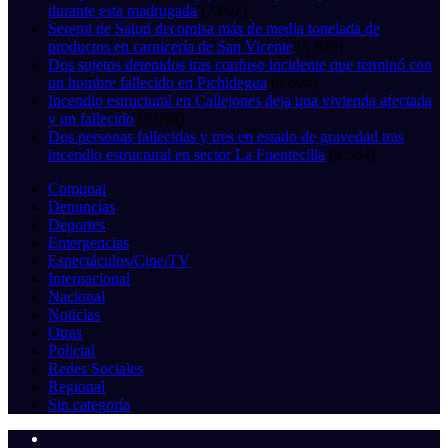
durante esta madrugada
(7.697)
Seremi de Salud decomisa más de media tonelada de
productos en carnicería de San Vicente
(5.849)
Dos sujetos detenidos tras confuso incidente que terminó con
un hombre fallecido en Pichidegua
(5.604)
Incendio estructural en Callejones deja una vivienda afectada
y un fallecido
(5.098)
Dos personas fallecidas y tres en estado de gravedad tras
incendio estructural en sector La Fuentecilla
(4.564)
Comunal
Denuncias
Deportes
Emergencias
Espectáculos/Cine/TV
Internacional
Nacional
Noticias
Otras
Policial
Redes Sociales
Regional
Sin categoría