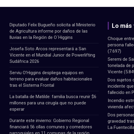
Diputado Felix Bugueño solicita al Ministerio
Lo más 
de Agricultura informe por daños de las
lluvias en la Región de O´Higgins
Choque entre
persona fall
Josefa Soto Arcos representará a San
(7.697)
Vicente en el Mundial Junior de Powerlifting
Seremi de Sa
Sudáfrica 2026
tonelada de 
Vicente
(5.84
Serviu O’Higgins despliega equipos en
terreno para evaluar daños habitacionales
Dos sujetos 
tras el Sistema Frontal
incidente qu
fallecido en 
La batalla de Matilde: familia busca reunir $6
Incendio estr
millones para una cirugía que no puede
vivienda afec
esperar
Dos personas 
Durante este invierno: Gobierno Regional
gravedad tras
financiará 56 ollas comunes y comedores
La Fuentecill
parroquiales en 11 comunas de la región