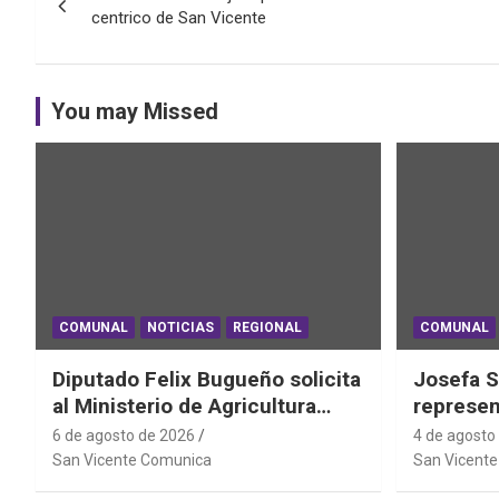
de
centrico de San Vicente
entradas
You may Missed
COMUNAL
NOTICIAS
REGIONAL
COMUNAL
Diputado Felix Bugueño solicita
Josefa S
al Ministerio de Agricultura
represen
informe por daños de las lluvias
el Mundi
6 de agosto de 2026
4 de agosto
en la Región de O´Higgins
Powerlif
San Vicente Comunica
San Vicent