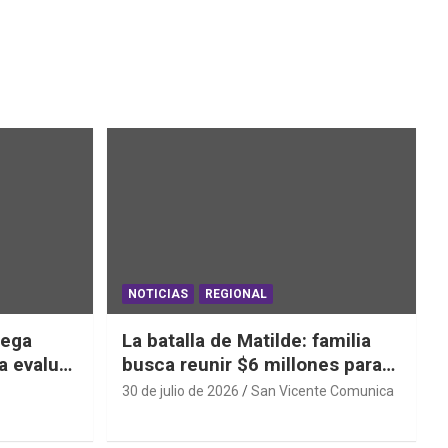
NOTICIAS
REGIONAL
iega
La batalla de Matilde: familia
a evaluar
busca reunir $6 millones para
ras el
una cirugía que no puede
30 de julio de 2026
San Vicente Comunica
esperar