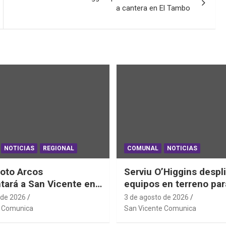
a cantera en El Tambo
NOTICIAS
REGIONAL
COMUNAL
NOTICIAS
oto Arcos
Serviu O’Higgins despl
tará a San Vicente en
equipos en terreno par
al Junior de
daños habitacionales t
 de 2026
3 de agosto de 2026
ting Sudáfrica 2026
Sistema Frontal
e Comunica
San Vicente Comunica