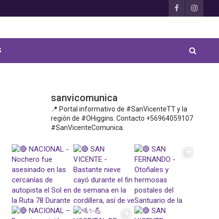
S
sanvicomunica
📍 Portal informativo de #SanVicenteTT y la
región de #OHiggins. Contacto +56964059107
#SanVicenteComunica.