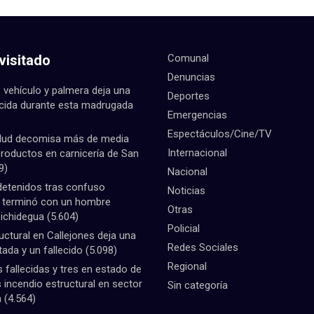
visitado
Comunal
Denuncias
 vehículo y palmera deja una
Deportes
ecida durante esta madrugada
Emergencias
Espectáculos/Cine/TV
lud decomisa más de media
Internacional
productos en carnicería de San
9)
Nacional
detenidos tras confuso
Noticias
e terminó con un hombre
Otras
Pichidegua
(5.604)
Policial
uctural en Callejones deja una
Redes Sociales
tada y un fallecido
(5.098)
Regional
fallecidas y tres en estado de
 incendio estructural en sector
Sin categoría
a
(4.564)