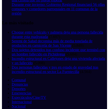
una cirugía que no puede esperar
Durante este invierno: Gobierno Regional financiará 56 ollas
comunes y comedores parroquiales en 11 comunas de la
región
Lo más visitado
Choque entre vehículo y palmera deja una persona fallecida
durante esta madrugada
(7.697)
Seremi de Salud decomisa más de media tonelada de
productos en carnicería de San Vicente
(5.849)
Dos sujetos detenidos tras confuso incidente que terminó con
un hombre fallecido en Pichidegua
(5.604)
Incendio estructural en Callejones deja una vivienda afectada
y un fallecido
(5.098)
Dos personas fallecidas y tres en estado de gravedad tras
incendio estructural en sector La Fuentecilla
(4.564)
Comunal
Denuncias
Deportes
Emergencias
Espectáculos/Cine/TV
Internacional
Nacional