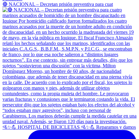
🔴 NACIONAL – Decretan prisión preventiva para cuat
🚵✨💪 HOSPITAL DE BICICLETAS 🚵✨💪 Reparamos y damos