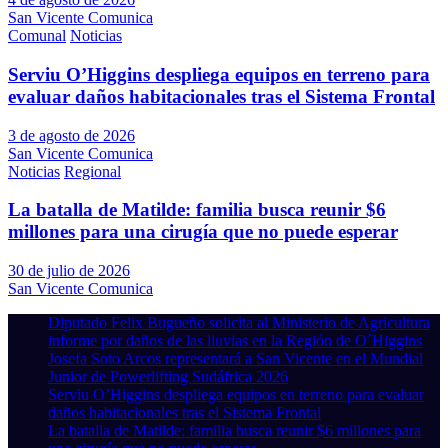
San Vicente Comunica
Comunal
Noticias
Serviu O’Higgins despliega equipos en terreno para
evaluar daños habitacionales tras el Sistema Frontal
3 de agosto de 2026
San Vicente Comunica
Noticias
Regional
La batalla de Matilde: familia busca reunir $6
millones para una cirugía que no puede esperar
30 de julio de 2026
San Vicente Comunica
Diputado Felix Bugueño solicita al Ministerio de Agricultura
informe por daños de las lluvias en la Región de O´Higgins
Josefa Soto Arcos representará a San Vicente en el Mundial
Junior de Powerlifting Sudáfrica 2026
Serviu O’Higgins despliega equipos en terreno para evaluar
daños habitacionales tras el Sistema Frontal
La batalla de Matilde: familia busca reunir $6 millones para