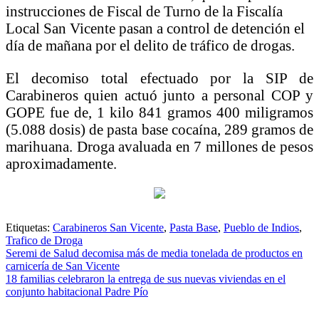
instrucciones de Fiscal de Turno de la Fiscalía
Local San Vicente pasan a control de detención el
día de mañana por el delito de tráfico de drogas.
El decomiso total efectuado por la SIP de
Carabineros quien actuó junto a personal COP y
GOPE fue de, 1 kilo 841 gramos 400 miligramos
(5.088 dosis) de pasta base cocaína, 289 gramos de
marihuana. Droga avaluada en 7 millones de pesos
aproximadamente.
Etiquetas:
Carabineros San Vicente
,
Pasta Base
,
Pueblo de Indios
,
Trafico de Droga
Navegación
Seremi de Salud decomisa más de media tonelada de productos en
carnicería de San Vicente
de
18 familias celebraron la entrega de sus nuevas viviendas en el
entradas
conjunto habitacional Padre Pío