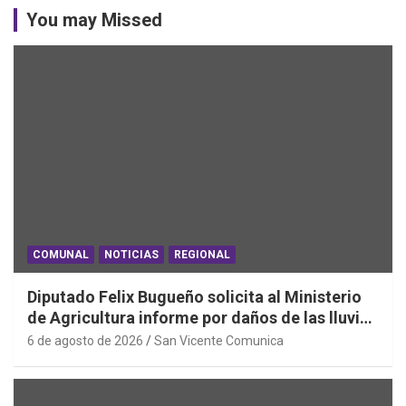
You may Missed
COMUNAL
NOTICIAS
REGIONAL
Diputado Felix Bugueño solicita al Ministerio
de Agricultura informe por daños de las lluvias
en la Región de O´Higgins
6 de agosto de 2026
San Vicente Comunica