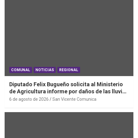
COMUNAL
NOTICIAS
REGIONAL
Diputado Felix Bugueño solicita al Ministerio
de Agricultura informe por daños de las lluvias
en la Región de O´Higgins
6 de agosto de 2026
San Vicente Comunica