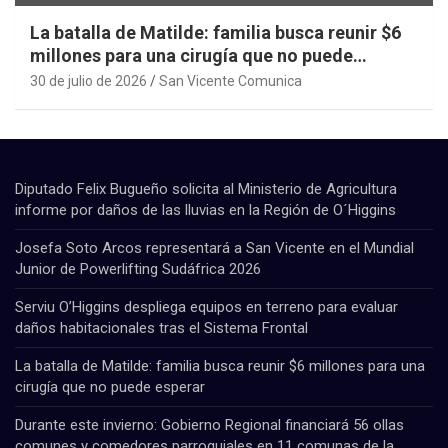
La batalla de Matilde: familia busca reunir $6
millones para una cirugía que no puede
esperar
30 de julio de 2026
San Vicente Comunica
Diputado Felix Bugueño solicita al Ministerio de Agricultura
informe por daños de las lluvias en la Región de O´Higgins
Josefa Soto Arcos representará a San Vicente en el Mundial
Junior de Powerlifting Sudáfrica 2026
Serviu O’Higgins despliega equipos en terreno para evaluar
daños habitacionales tras el Sistema Frontal
La batalla de Matilde: familia busca reunir $6 millones para una
cirugía que no puede esperar
Durante este invierno: Gobierno Regional financiará 56 ollas
comunes y comedores parroquiales en 11 comunas de la