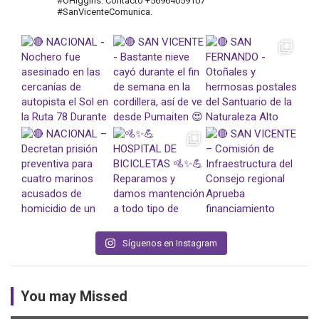
#OHiggins. Contacto +56964059107
#SanVicenteComunica.
Síguenos en Instagram
You may Missed