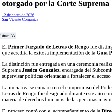
otorgado por la Corte Suprema
12 de enero de 2026
San Vicente Comunica
isitas:
33
El
Primer Juzgado de Letras de Rengo
fue distin
que acredita la exitosa implementación de la
Guía P
La distinción fue entregada en una ceremonia realiz
Suprema
Jessica González
, encargada del Subcomit
supervisar políticas orientadas a fortalecer el acces
La iniciativa se enmarca en el compromiso del Poder
Letras de Rengo fue designado durante este año c
materia de derechos humanos de las personas mayor
El proceso contó con el acompañamiento de la
Dire