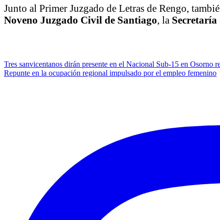
Junto al Primer Juzgado de Letras de Rengo, tambié
Noveno Juzgado Civil de Santiago
, la
Secretaría
Navegación
Tres sanvicentanos dirán presente en el Nacional Sub-15 en Osorno r
Repunte en la ocupación regional impulsado por el empleo femenino
de
entradas