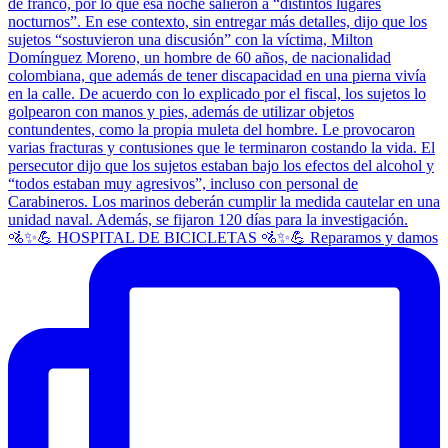
🚵✨💪 HOSPITAL DE BICICLETAS 🚵✨💪 Reparamos y damos