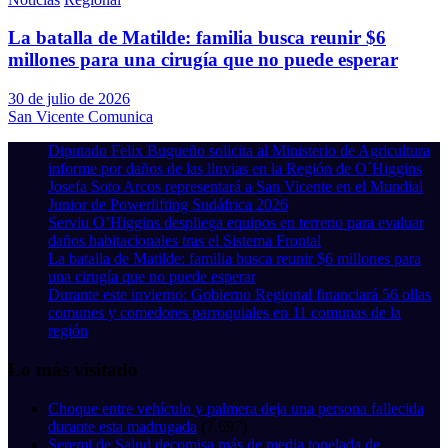
La batalla de Matilde: familia busca reunir $6
millones para una cirugía que no puede esperar
30 de julio de 2026
San Vicente Comunica
Diputado Felix Bugueño solicita al Ministerio de Agricultura
informe por daños de las lluvias en la Región de O´Higgins
Josefa Soto Arcos representará a San Vicente en el Mundial
Junior de Powerlifting Sudáfrica 2026
Serviu O’Higgins despliega equipos en terreno para evaluar
daños habitacionales tras el Sistema Frontal
La batalla de Matilde: familia busca reunir $6 millones para
una cirugía que no puede esperar
Durante este invierno: Gobierno Regional financiará 56 ollas
comunes y comedores parroquiales en 11 comunas de la
región
Lo más visitado
Choque entre vehículo y palmera deja una persona fallecida
durante esta madrugada
(7.697)
Seremi de Salud decomisa más de media tonelada de