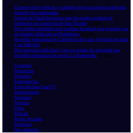
Choque entre vehículo y palmera deja una persona fallecida
durante esta madrugada
(7.696)
Seremi de Salud decomisa más de media tonelada de
productos en carnicería de San Vicente
(5.849)
Dos sujetos detenidos tras confuso incidente que terminó con
un hombre fallecido en Pichidegua
(5.604)
Incendio estructural en Callejones deja una vivienda afectada
y un fallecido
(5.098)
Dos personas fallecidas y tres en estado de gravedad tras
incendio estructural en sector La Fuentecilla
(4.564)
Comunal
Denuncias
Deportes
Emergencias
Espectáculos/Cine/TV
Internacional
Nacional
Noticias
Otras
Policial
Redes Sociales
Regional
Sin categoría