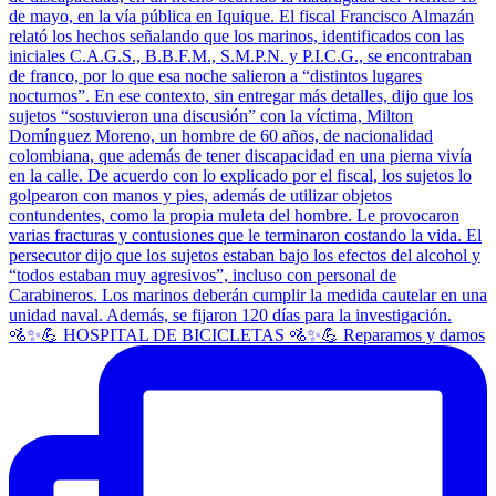
🚵✨💪 HOSPITAL DE BICICLETAS 🚵✨💪 Reparamos y damos