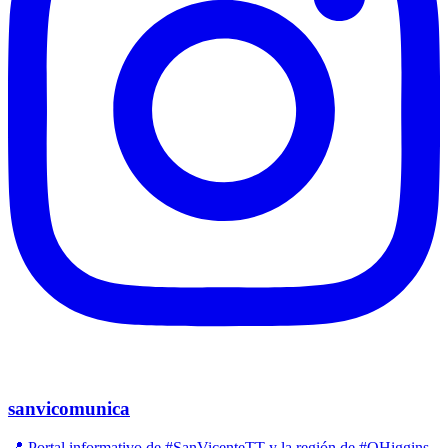
sanvicomunica
📍 Portal informativo de #SanVicenteTT y la región de #OHiggins.