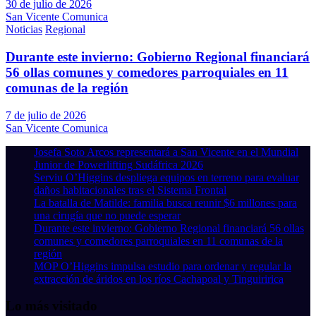
30 de julio de 2026
San Vicente Comunica
Noticias
Regional
Durante este invierno: Gobierno Regional financiará
56 ollas comunes y comedores parroquiales en 11
comunas de la región
7 de julio de 2026
San Vicente Comunica
Josefa Soto Arcos representará a San Vicente en el Mundial
Junior de Powerlifting Sudáfrica 2026
Serviu O’Higgins despliega equipos en terreno para evaluar
daños habitacionales tras el Sistema Frontal
La batalla de Matilde: familia busca reunir $6 millones para
una cirugía que no puede esperar
Durante este invierno: Gobierno Regional financiará 56 ollas
comunes y comedores parroquiales en 11 comunas de la
región
MOP O’Higgins impulsa estudio para ordenar y regular la
extracción de áridos en los ríos Cachapoal y Tinguiririca
Lo más visitado