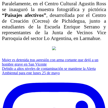
Paralelamente, en el Centro Cultural Agustín Ross
se inauguró la muestra fotográfica y pictórica
“Paisajes afectivos”
, desarrollada por el Centro
de Creación (Cecrea) de Pichidegua, junto a
estudiantes de la Escuela Enrique Serrano y
representantes de la Junta de Vecinos Vice
Parroquia del sector Lo Argentina, en Larmahue.
Navegación
Mujer es detenida tras agresión con arma cortante que dejó a un
hombre grave en San Vicente
de
Debido a altos niveles de contaminación se mantiene la Alerta
entradas
Ambiental para este lunes 25 de mayo