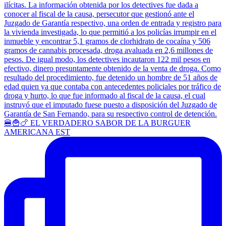
🍔🍟🍗 EL VERDADERO SABOR DE LA BURGUER
AMERICANA EST