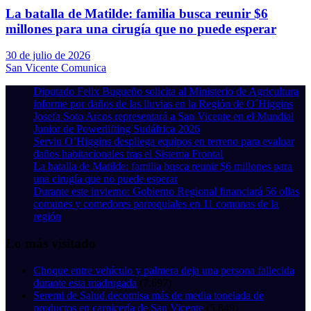
La batalla de Matilde: familia busca reunir $6
millones para una cirugía que no puede esperar
30 de julio de 2026
San Vicente Comunica
Diputado Felix Bugueño solicita al Ministerio de Agricultura
informe por daños de las lluvias en la Región de O´Higgins
Josefa Soto Arcos representará a San Vicente en el Mundial
Junior de Powerlifting Sudáfrica 2026
Serviu O’Higgins despliega equipos en terreno para evaluar
daños habitacionales tras el Sistema Frontal
La batalla de Matilde: familia busca reunir $6 millones para
una cirugía que no puede esperar
Durante este invierno: Gobierno Regional financiará 56 ollas
comunes y comedores parroquiales en 11 comunas de la
región
Lo más visitado
Choque entre vehículo y palmera deja una persona fallecida
durante esta madrugada
(7.697)
Seremi de Salud decomisa más de media tonelada de
productos en carnicería de San Vicente
(5.849)