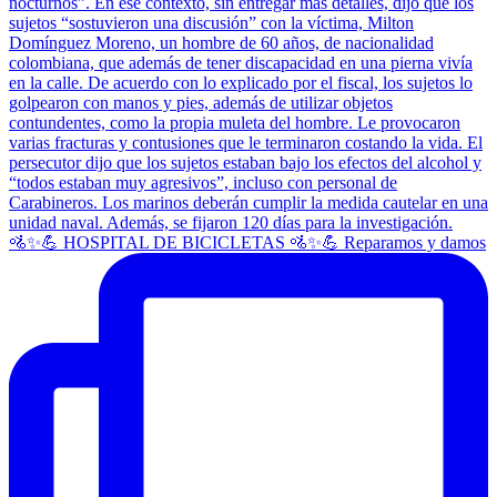
🚵✨💪 HOSPITAL DE BICICLETAS 🚵✨💪 Reparamos y damos