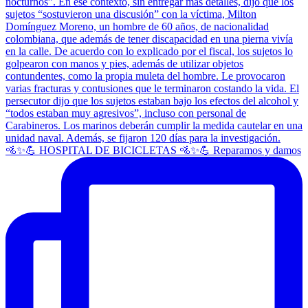
🚵✨💪 HOSPITAL DE BICICLETAS 🚵✨💪 Reparamos y damos