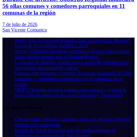
56 ollas comunes y comedores parroquiales en 11
comunas de la región
7 de julio de 2026
San Vicente Comunica
Josefa Soto Arcos representará a San Vicente en el Mundial
Junior de Powerlifting Sudáfrica 2026
Serviu O’Higgins despliega equipos en terreno para evaluar
daños habitacionales tras el Sistema Frontal
La batalla de Matilde: familia busca reunir $6 millones para
una cirugía que no puede esperar
Durante este invierno: Gobierno Regional financiará 56 ollas
comunes y comedores parroquiales en 11 comunas de la
región
MOP O’Higgins impulsa estudio para ordenar y regular la
extracción de áridos en los ríos Cachapoal y Tinguiririca
Lo más visitado
Choque entre vehículo y palmera deja una persona fallecida
durante esta madrugada
(7.696)
Seremi de Salud decomisa más de media tonelada de
productos en carnicería de San Vicente
(5.849)