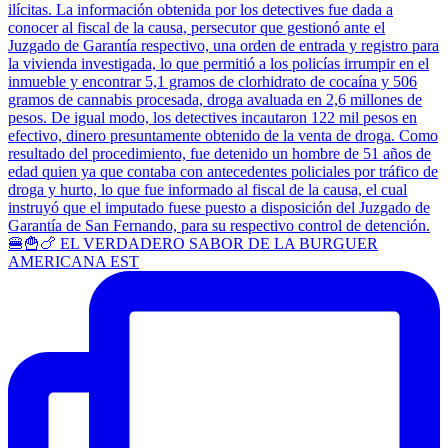
🍔🍟🍗 EL VERDADERO SABOR DE LA BURGUER
AMERICANA EST