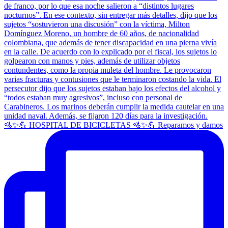
🚵✨💪 HOSPITAL DE BICICLETAS 🚵✨💪 Reparamos y damos