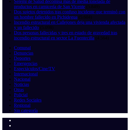
Seremi de Salud decomisa más de media tonelada de
productos en carnicería de San Vicente
(5.849)
Dos sujetos detenidos tras confuso incidente que terminó con
un hombre fallecido en Pichidegua
(5.604)
Incendio estructural en Callejones deja una vivienda afectada
y un fallecido
(5.098)
Dos personas fallecidas y tres en estado de gravedad tras
incendio estructural en sector La Fuentecilla
(4.564)
Comunal
Denuncias
Deportes
Emergencias
Espectáculos/Cine/TV
Internacional
Nacional
Noticias
Otras
Policial
Redes Sociales
Regional
Sin categoría