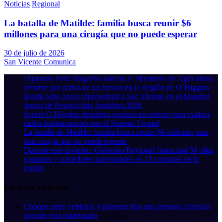
Noticias
Regional
La batalla de Matilde: familia busca reunir $6
millones para una cirugía que no puede esperar
30 de julio de 2026
San Vicente Comunica
Diputado Felix Bugueño solicita al Ministerio de Agricultura
informe por daños de las lluvias en la Región de O´Higgins
Josefa Soto Arcos representará a San Vicente en el Mundial
Junior de Powerlifting Sudáfrica 2026
Serviu O’Higgins despliega equipos en terreno para evaluar
daños habitacionales tras el Sistema Frontal
La batalla de Matilde: familia busca reunir $6 millones para
una cirugía que no puede esperar
Durante este invierno: Gobierno Regional financiará 56 ollas
comunes y comedores parroquiales en 11 comunas de la
región
Lo más visitado
Choque entre vehículo y palmera deja una persona fallecida
durante esta madrugada
(7.697)