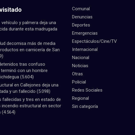
visitado
Comunal
Denuncias
 vehículo y palmera deja una
Deportes
ecida durante esta madrugada
Emergencias
Espectáculos/Cine/TV
lud decomisa más de media
Internacional
productos en carnicería de San
9)
Nacional
detenidos tras confuso
Noticias
e terminó con un hombre
Otras
Pichidegua
(5.604)
Policial
uctural en Callejones deja una
Redes Sociales
tada y un fallecido
(5.098)
Regional
fallecidas y tres en estado de
 incendio estructural en sector
Sin categoría
a
(4.564)