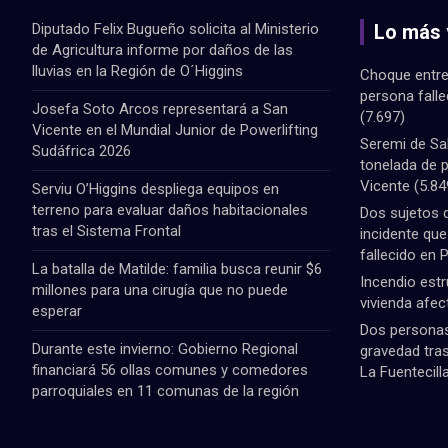
Diputado Felix Bugueño solicita al Ministerio
Lo más 
de Agricultura informe por daños de las
lluvias en la Región de O´Higgins
Choque entre
persona fall
Josefa Soto Arcos representará a San
(7.697)
Vicente en el Mundial Junior de Powerlifting
Seremi de Sa
Sudáfrica 2026
tonelada de 
Vicente
(5.84
Serviu O’Higgins despliega equipos en
terreno para evaluar daños habitacionales
Dos sujetos 
tras el Sistema Frontal
incidente qu
fallecido en 
La batalla de Matilde: familia busca reunir $6
Incendio estr
millones para una cirugía que no puede
vivienda afec
esperar
Dos personas 
Durante este invierno: Gobierno Regional
gravedad tras
financiará 56 ollas comunes y comedores
La Fuentecill
parroquiales en 11 comunas de la región