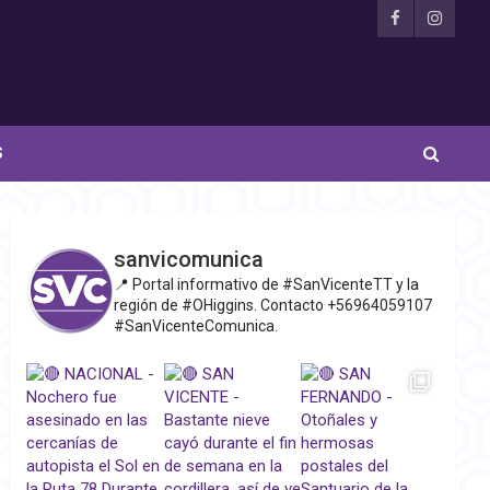
S
sanvicomunica
📍 Portal informativo de #SanVicenteTT y la
región de #OHiggins. Contacto +56964059107
#SanVicenteComunica.