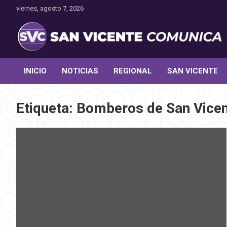
Saltar
viernes, agosto 7, 2026
al
contenido
Toda la actualidad noticiosa de nuestra comuna
San Vicente Comunica
INICIO
NOTICIAS
REGIONAL
SAN VICENTE
Etiqueta:
Bomberos de San Vice