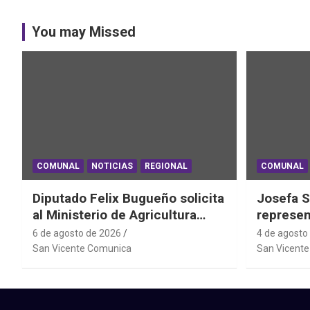
You may Missed
COMUNAL
NOTICIAS
REGIONAL
COMUNAL
Diputado Felix Bugueño solicita
Josefa S
al Ministerio de Agricultura
represen
informe por daños de las lluvias
el Mundi
6 de agosto de 2026
4 de agosto
en la Región de O´Higgins
Powerlif
San Vicente Comunica
San Vicent