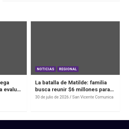
NOTICIAS
REGIONAL
iega
La batalla de Matilde: familia
a evaluar
busca reunir $6 millones para
ras el
una cirugía que no puede
30 de julio de 2026
San Vicente Comunica
esperar