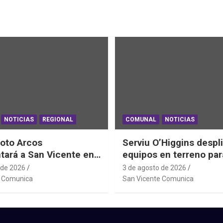
NOTICIAS
REGIONAL
COMUNAL
NOTICIAS
oto Arcos
Serviu O’Higgins despl
tará a San Vicente en
equipos en terreno par
al Junior de
daños habitacionales t
 de 2026
3 de agosto de 2026
ting Sudáfrica 2026
Sistema Frontal
e Comunica
San Vicente Comunica