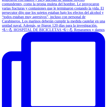
🚵✨💪 HOSPITAL DE BICICLETAS 🚵✨💪 Reparamos y damos