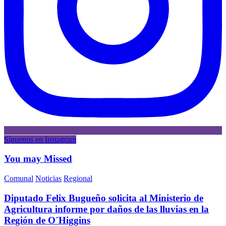
Síguenos en Instagram
You may Missed
Comunal
Noticias
Regional
Diputado Felix Bugueño solicita al Ministerio de
Agricultura informe por daños de las lluvias en la
Región de O´Higgins