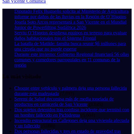
San Vicente Comunica
Diputado Felix Bugueño solicita al Ministerio de Agricultura
informe por daños de las lluvias en la Región de O´Higgins
Josefa Soto Arcos representará a San Vicente en el Mundial
Junior de Powerlifting Sudáfrica 2026
Serviu O’Higgins despliega equipos en terreno para evaluar
daños habitacionales tras el Sistema Frontal
La batalla de Matilde: familia busca reunir $6 millones para
una cirugía que no puede esperar
Durante este invierno: Gobierno Regional financiará 56 ollas
comunes y comedores parroquiales en 11 comunas de la
región
Lo más visitado
Choque entre vehículo y palmera deja una persona fallecida
durante esta madrugada
(7.697)
Seremi de Salud decomisa más de media tonelada de
productos en carnicería de San Vicente
(5.849)
Dos sujetos detenidos tras confuso incidente que terminó con
un hombre fallecido en Pichidegua
(5.604)
Incendio estructural en Callejones deja una vivienda afectada
y un fallecido
(5.098)
Dos personas fallecidas y tres en estado de gravedad tras