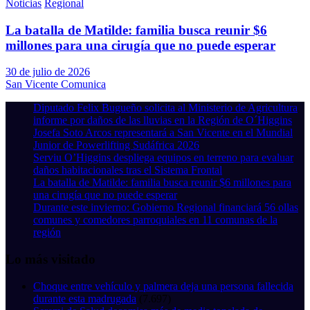
Noticias
Regional
La batalla de Matilde: familia busca reunir $6
millones para una cirugía que no puede esperar
30 de julio de 2026
San Vicente Comunica
Diputado Felix Bugueño solicita al Ministerio de Agricultura
informe por daños de las lluvias en la Región de O´Higgins
Josefa Soto Arcos representará a San Vicente en el Mundial
Junior de Powerlifting Sudáfrica 2026
Serviu O’Higgins despliega equipos en terreno para evaluar
daños habitacionales tras el Sistema Frontal
La batalla de Matilde: familia busca reunir $6 millones para
una cirugía que no puede esperar
Durante este invierno: Gobierno Regional financiará 56 ollas
comunes y comedores parroquiales en 11 comunas de la
región
Lo más visitado
Choque entre vehículo y palmera deja una persona fallecida
durante esta madrugada
(7.697)