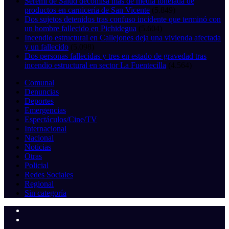
Seremi de Salud decomisa más de media tonelada de
productos en carnicería de San Vicente
(5.849)
Dos sujetos detenidos tras confuso incidente que terminó con
un hombre fallecido en Pichidegua
(5.604)
Incendio estructural en Callejones deja una vivienda afectada
y un fallecido
(5.098)
Dos personas fallecidas y tres en estado de gravedad tras
incendio estructural en sector La Fuentecilla
(4.564)
Comunal
Denuncias
Deportes
Emergencias
Espectáculos/Cine/TV
Internacional
Nacional
Noticias
Otras
Policial
Redes Sociales
Regional
Sin categoría