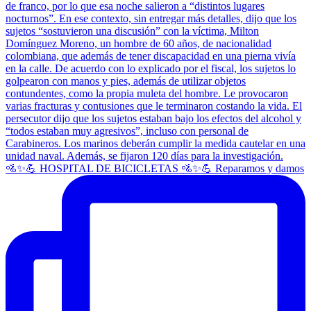
🚵✨💪 HOSPITAL DE BICICLETAS 🚵✨💪 Reparamos y damos