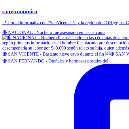
sanvicomunica
📍 Portal informativo de #SanVicenteTT y la región de #OHiggins
🔴 NACIONAL - Nochero fue asesinado en las cercanía
🔴 SAN VICENTE - Bastante nieve cayó durante el fin
🔴 SAN FERNANDO - Otoñales y hermosas postales del