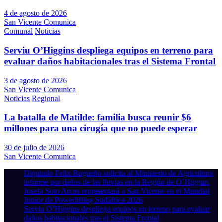
4 de agosto de 2026
San Vicente Comunica
Comunal
Noticias
Serviu O’Higgins despliega equipos en terreno para
evaluar daños habitacionales tras el Sistema Frontal
3 de agosto de 2026
San Vicente Comunica
Noticias
Regional
La batalla de Matilde: familia busca reunir $6
millones para una cirugía que no puede esperar
30 de julio de 2026
San Vicente Comunica
Diputado Felix Bugueño solicita al Ministerio de Agricultura
informe por daños de las lluvias en la Región de O´Higgins
Josefa Soto Arcos representará a San Vicente en el Mundial
Junior de Powerlifting Sudáfrica 2026
Serviu O’Higgins despliega equipos en terreno para evaluar
daños habitacionales tras el Sistema Frontal