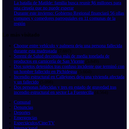
La batalla de Matilde: familia busca reunir $6 millones para
una cirugía que no puede esperar
Durante este invierno: Gobierno Regional financiará 56 ollas
comunes y comedores parroquiales en 11 comunas de la
región
Lo más visitado
Choque entre vehículo y palmera deja una persona fallecida
durante esta madrugada
(7.697)
Seremi de Salud decomisa más de media tonelada de
productos en carnicería de San Vicente
(5.849)
Dos sujetos detenidos tras confuso incidente que terminó con
un hombre fallecido en Pichidegua
(5.604)
Incendio estructural en Callejones deja una vivienda afectada
y un fallecido
(5.098)
Dos personas fallecidas y tres en estado de gravedad tras
incendio estructural en sector La Fuentecilla
(4.564)
Comunal
Denuncias
Deportes
Emergencias
Espectáculos/Cine/TV
Internacional