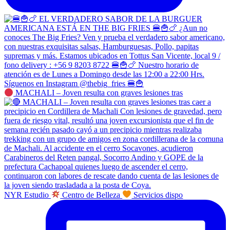
MACHALI – Joven resulta con graves lesiones tras
NYR Estudio
Centro de Belleza
Servicios dispo