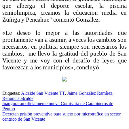
que alberga el deporte escolar, la piscina
semiolímpica, creamos la educación media en
Zúñiga y Pencahue” comentó González.
«Le deseo lo mejor a las autoridades que
prontamente van a asumir, a veces los cambios son
necesarios, en política siempre son necesarios los
cambios, me llevo la gratitud del pueblo de San
Vicente y me voy con el desafío de leyes que
favorezcan a los municipios», concluyó
Etiquetas:
Alcalde San Vicente TT
,
Jaime González Ramírez
,
Renuncia alcalde
Navegación
Inauguraran oficialmente nueva Comisaria de Carabineros de
Peumo
de
Decretan prisión preventiva para sujeto por microtrafico en sector
entradas
centrico de San Vicente