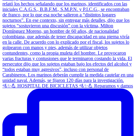
🚵✨💪 HOSPITAL DE BICICLETAS 🚵✨💪 Reparamos y damos