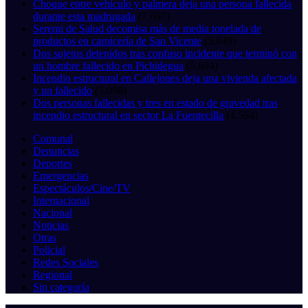
Choque entre vehículo y palmera deja una persona fallecida
durante esta madrugada
(7.697)
Seremi de Salud decomisa más de media tonelada de
productos en carnicería de San Vicente
(5.849)
Dos sujetos detenidos tras confuso incidente que terminó con
un hombre fallecido en Pichidegua
(5.604)
Incendio estructural en Callejones deja una vivienda afectada
y un fallecido
(5.098)
Dos personas fallecidas y tres en estado de gravedad tras
incendio estructural en sector La Fuentecilla
(4.564)
Comunal
Denuncias
Deportes
Emergencias
Espectáculos/Cine/TV
Internacional
Nacional
Noticias
Otras
Policial
Redes Sociales
Regional
Sin categoría