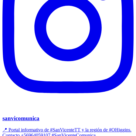
sanvicomunica
📍 Portal informativo de #SanVicenteTT y la región de #OHiggins.
Contacto +56964059107 #SanVicenteComunica.