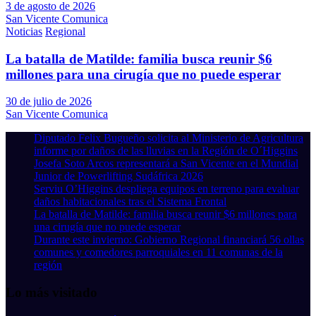
3 de agosto de 2026
San Vicente Comunica
Noticias
Regional
La batalla de Matilde: familia busca reunir $6
millones para una cirugía que no puede esperar
30 de julio de 2026
San Vicente Comunica
Diputado Felix Bugueño solicita al Ministerio de Agricultura
informe por daños de las lluvias en la Región de O´Higgins
Josefa Soto Arcos representará a San Vicente en el Mundial
Junior de Powerlifting Sudáfrica 2026
Serviu O’Higgins despliega equipos en terreno para evaluar
daños habitacionales tras el Sistema Frontal
La batalla de Matilde: familia busca reunir $6 millones para
una cirugía que no puede esperar
Durante este invierno: Gobierno Regional financiará 56 ollas
comunes y comedores parroquiales en 11 comunas de la
región
Lo más visitado