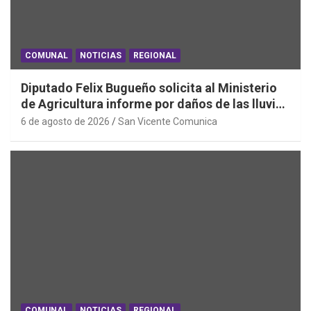
COMUNAL
NOTICIAS
REGIONAL
Diputado Felix Bugueño solicita al Ministerio
de Agricultura informe por daños de las lluvias
en la Región de O´Higgins
6 de agosto de 2026
San Vicente Comunica
COMUNAL
NOTICIAS
REGIONAL