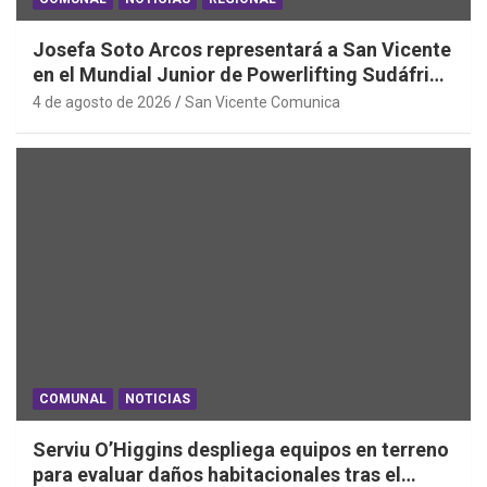
Josefa Soto Arcos representará a San Vicente
en el Mundial Junior de Powerlifting Sudáfrica
2026
4 de agosto de 2026
San Vicente Comunica
COMUNAL
NOTICIAS
Serviu O’Higgins despliega equipos en terreno
para evaluar daños habitacionales tras el