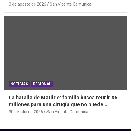
Sistema Frontal
3 de agosto de 2026
San Vicente Comunica
NOTICIAS
REGIONAL
La batalla de Matilde: familia busca reunir $6
millones para una cirugía que no puede
esperar
30 de julio de 2026
San Vicente Comunica