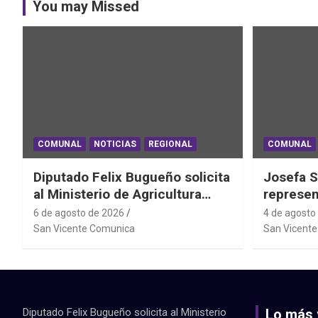
You may Missed
COMUNAL
NOTICIAS
REGIONAL
COMUNAL
Diputado Felix Bugueño solicita
Josefa S
al Ministerio de Agricultura
represen
informe por daños de las lluvias
el Mundi
6 de agosto de 2026
4 de agosto
en la Región de O´Higgins
Powerlif
San Vicente Comunica
San Vicent
Diputado Felix Bugueño solicita al Ministerio
Lo más 