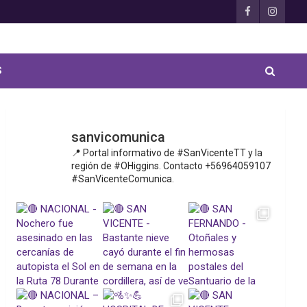
S
sanvicomunica
📍 Portal informativo de #SanVicenteTT y la
región de #OHiggins. Contacto +56964059107
#SanVicenteComunica.