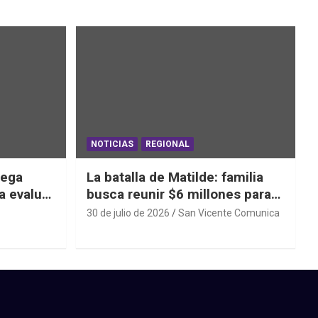
NOTICIAS
REGIONAL
iega
La batalla de Matilde: familia
a evaluar
busca reunir $6 millones para
ras el
una cirugía que no puede
30 de julio de 2026
San Vicente Comunica
esperar