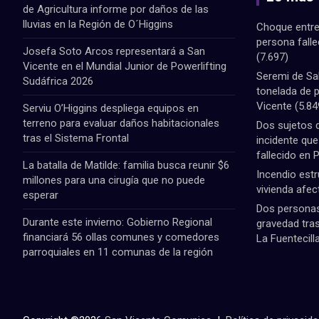
de Agricultura informe por daños de las
lluvias en la Región de O´Higgins
Choque entre
persona fall
Josefa Soto Arcos representará a San
(7.697)
Vicente en el Mundial Junior de Powerlifting
Seremi de Sa
Sudáfrica 2026
tonelada de 
Vicente
(5.84
Serviu O’Higgins despliega equipos en
terreno para evaluar daños habitacionales
Dos sujetos 
tras el Sistema Frontal
incidente qu
fallecido en 
La batalla de Matilde: familia busca reunir $6
Incendio estr
millones para una cirugía que no puede
vivienda afec
esperar
Dos personas 
Durante este invierno: Gobierno Regional
gravedad tras
financiará 56 ollas comunes y comedores
La Fuentecill
parroquiales en 11 comunas de la región