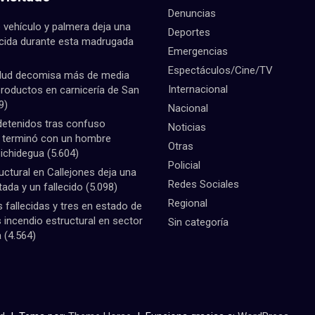
Denuncias
 vehículo y palmera deja una
Deportes
ecida durante esta madrugada
Emergencias
Espectáculos/Cine/TV
lud decomisa más de media
Internacional
productos en carnicería de San
9)
Nacional
detenidos tras confuso
Noticias
e terminó con un hombre
Otras
Pichidegua
(5.604)
Policial
uctural en Callejones deja una
Redes Sociales
tada y un fallecido
(5.098)
Regional
fallecidas y tres en estado de
 incendio estructural en sector
Sin categoría
a
(4.564)