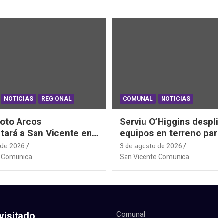
NOTICIAS
REGIONAL
COMUNAL
NOTICIAS
oto Arcos
Serviu O’Higgins despl
tará a San Vicente en
equipos en terreno par
al Junior de
daños habitacionales t
 de 2026
3 de agosto de 2026
ting Sudáfrica 2026
Sistema Frontal
e Comunica
San Vicente Comunica
visitado
Comunal