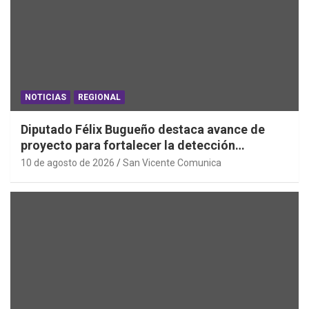
NOTICIAS
REGIONAL
Diputado Félix Bugueño destaca avance de
proyecto para fortalecer la detección
temprana del cáncer de tiroides
10 de agosto de 2026
San Vicente Comunica