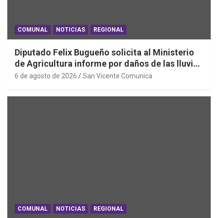
COMUNAL
NOTICIAS
REGIONAL
Diputado Felix Bugueño solicita al Ministerio
de Agricultura informe por daños de las lluvias
en la Región de O´Higgins
6 de agosto de 2026
San Vicente Comunica
COMUNAL
NOTICIAS
REGIONAL