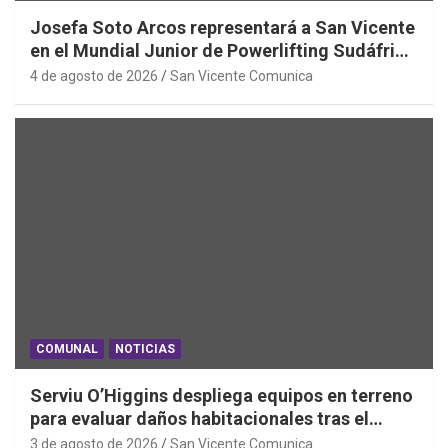
Josefa Soto Arcos representará a San Vicente
en el Mundial Junior de Powerlifting Sudáfrica
2026
4 de agosto de 2026
San Vicente Comunica
COMUNAL
NOTICIAS
Serviu O’Higgins despliega equipos en terreno
para evaluar daños habitacionales tras el
Sistema Frontal
3 de agosto de 2026
San Vicente Comunica