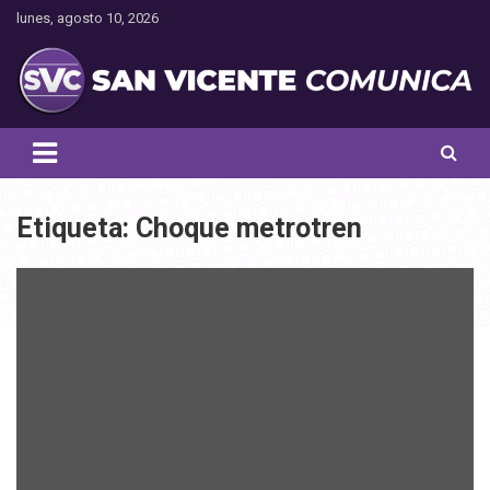
Saltar
lunes, agosto 10, 2026
al
contenido
Toda la actualidad noticiosa de nuestra comuna
San Vicente Comunica
Etiqueta:
Choque metrotren