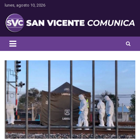
Saltar
lunes, agosto 10, 2026
al
contenido
Toda la actualidad noticiosa de nuestra comuna
San Vicente Comunica