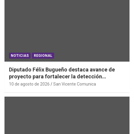
NOTICIAS
REGIONAL
Diputado Félix Bugueño destaca avance de
proyecto para fortalecer la detección
temprana del cáncer de tiroides
10 de agosto de 2026
San Vicente Comunica