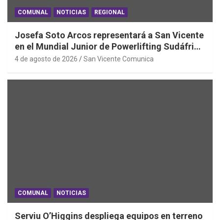
COMUNAL
NOTICIAS
REGIONAL
Josefa Soto Arcos representará a San Vicente
en el Mundial Junior de Powerlifting Sudáfrica
2026
4 de agosto de 2026
San Vicente Comunica
COMUNAL
NOTICIAS
Serviu O’Higgins despliega equipos en terreno