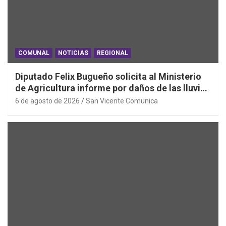
COMUNAL
NOTICIAS
REGIONAL
Diputado Felix Bugueño solicita al Ministerio
de Agricultura informe por daños de las lluvias
en la Región de O´Higgins
6 de agosto de 2026
San Vicente Comunica