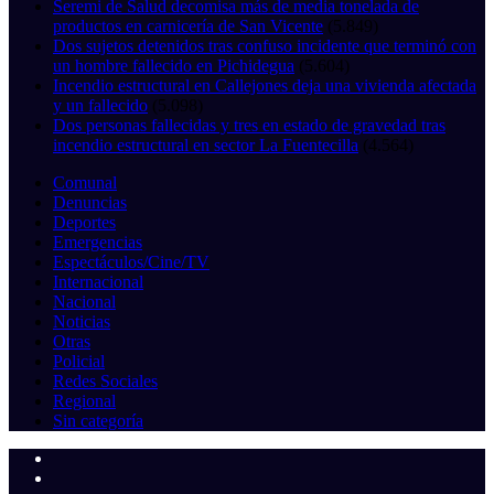
Seremi de Salud decomisa más de media tonelada de
productos en carnicería de San Vicente
(5.849)
Dos sujetos detenidos tras confuso incidente que terminó con
un hombre fallecido en Pichidegua
(5.604)
Incendio estructural en Callejones deja una vivienda afectada
y un fallecido
(5.098)
Dos personas fallecidas y tres en estado de gravedad tras
incendio estructural en sector La Fuentecilla
(4.564)
Comunal
Denuncias
Deportes
Emergencias
Espectáculos/Cine/TV
Internacional
Nacional
Noticias
Otras
Policial
Redes Sociales
Regional
Sin categoría