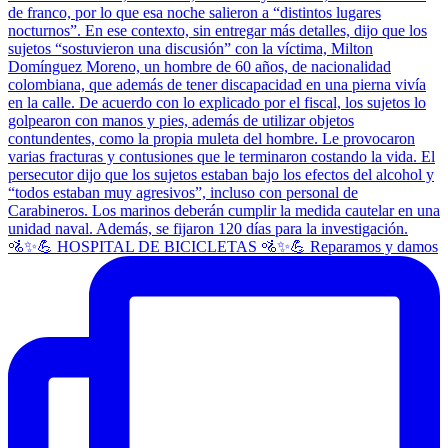
🚵✨💪 HOSPITAL DE BICICLETAS 🚵✨💪 Reparamos y damos