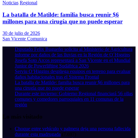
Noticias
Regional
La batalla de Matilde: familia busca reunir $6
millones para una cirugía que no puede esperar
30 de julio de 2026
San Vicente Comunica
Diputado Felix Bugueño solicita al Ministerio de Agricultura
informe por daños de las lluvias en la Región de O´Higgins
Josefa Soto Arcos representará a San Vicente en el Mundial
Junior de Powerlifting Sudáfrica 2026
Serviu O’Higgins despliega equipos en terreno para evaluar
daños habitacionales tras el Sistema Frontal
La batalla de Matilde: familia busca reunir $6 millones para
una cirugía que no puede esperar
Durante este invierno: Gobierno Regional financiará 56 ollas
comunes y comedores parroquiales en 11 comunas de la
región
Lo más visitado
Choque entre vehículo y palmera deja una persona fallecida
durante esta madrugada
(7.697)