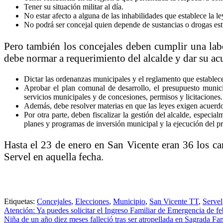
Tener su situación militar al día.
No estar afecto a alguna de las inhabilidades que establece la 
No podrá ser concejal quien depende de sustancias o drogas est
Pero también los concejales deben cumplir una lab
debe normar a requerimiento del alcalde y dar su ac
Dictar las ordenanzas municipales y el reglamento que establece
Aprobar el plan comunal de desarrollo, el presupuesto munici
servicios municipales y de concesiones, permisos y licitaciones.
Además, debe resolver materias en que las leyes exigen acuerdo
Por otra parte, deben fiscalizar la gestión del alcalde, especi
planes y programas de inversión municipal y la ejecución del p
Hasta el 23 de enero en San Vicente eran 36 los ca
Servel en aquella fecha.
Etiquetas:
Concejales
,
Elecciones
,
Municipio
,
San Vicente TT
,
Servel
Navegación
Atención: Ya puedes solicitar el Ingreso Familiar de Emergencia de fe
Niña de un año diez meses falleció tras ser atropellada en Sagrada Fam