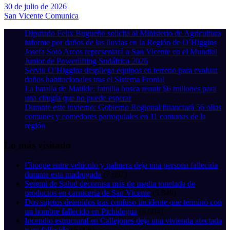
30 de julio de 2026
San Vicente Comunica
Diputado Felix Bugueño solicita al Ministerio de Agricultura
informe por daños de las lluvias en la Región de O´Higgins
Josefa Soto Arcos representará a San Vicente en el Mundial
Junior de Powerlifting Sudáfrica 2026
Serviu O’Higgins despliega equipos en terreno para evaluar
daños habitacionales tras el Sistema Frontal
La batalla de Matilde: familia busca reunir $6 millones para
una cirugía que no puede esperar
Durante este invierno: Gobierno Regional financiará 56 ollas
comunes y comedores parroquiales en 11 comunas de la
región
Lo más visitado
Choque entre vehículo y palmera deja una persona fallecida
durante esta madrugada
(7.697)
Seremi de Salud decomisa más de media tonelada de
productos en carnicería de San Vicente
(5.849)
Dos sujetos detenidos tras confuso incidente que terminó con
un hombre fallecido en Pichidegua
(5.604)
Incendio estructural en Callejones deja una vivienda afectada
y un fallecido
(5.098)