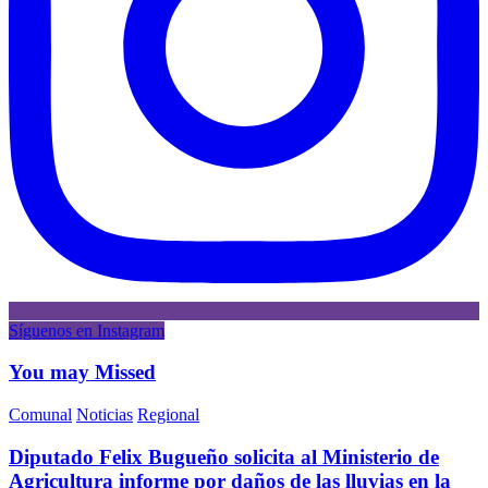
Síguenos en Instagram
You may Missed
Comunal
Noticias
Regional
Diputado Felix Bugueño solicita al Ministerio de
Agricultura informe por daños de las lluvias en la