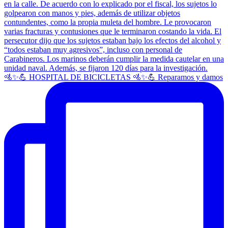
🚵✨💪 HOSPITAL DE BICICLETAS 🚵✨💪 Reparamos y damos