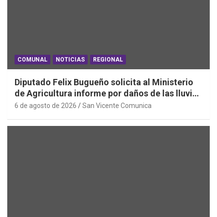
COMUNAL
NOTICIAS
REGIONAL
Diputado Felix Bugueño solicita al Ministerio
de Agricultura informe por daños de las lluvias
en la Región de O´Higgins
6 de agosto de 2026
San Vicente Comunica