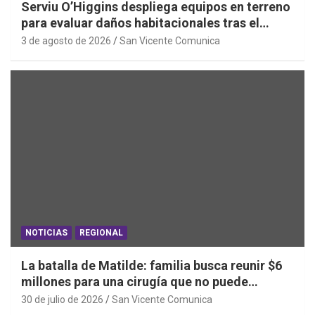
Serviu O’Higgins despliega equipos en terreno
para evaluar daños habitacionales tras el
Sistema Frontal
3 de agosto de 2026
San Vicente Comunica
NOTICIAS
REGIONAL
La batalla de Matilde: familia busca reunir $6
millones para una cirugía que no puede
esperar
30 de julio de 2026
San Vicente Comunica