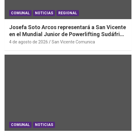
COMUNAL
NOTICIAS
REGIONAL
Josefa Soto Arcos representará a San Vicente
en el Mundial Junior de Powerlifting Sudáfrica
2026
4 de agosto de 2026
San Vicente Comunica
COMUNAL
NOTICIAS