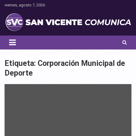
Saltar
viernes, agosto 7, 2026
al
contenido
Toda la actualidad noticiosa de nuestra comuna
San Vicente Comunica
Etiqueta:
Corporación Municipal de
Deporte