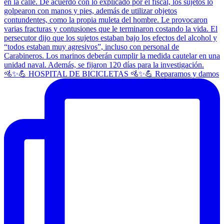
🚵✨💪 HOSPITAL DE BICICLETAS 🚵✨💪 Reparamos y damos