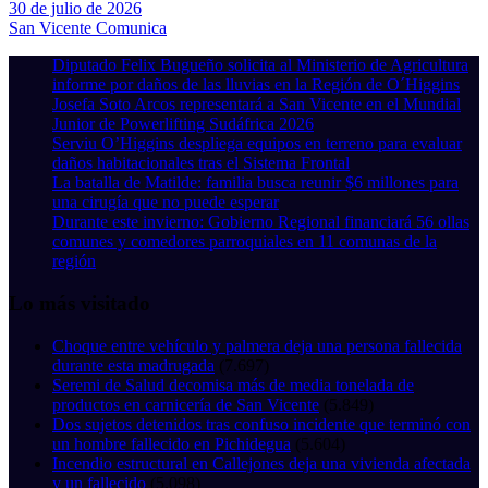
30 de julio de 2026
San Vicente Comunica
Diputado Felix Bugueño solicita al Ministerio de Agricultura
informe por daños de las lluvias en la Región de O´Higgins
Josefa Soto Arcos representará a San Vicente en el Mundial
Junior de Powerlifting Sudáfrica 2026
Serviu O’Higgins despliega equipos en terreno para evaluar
daños habitacionales tras el Sistema Frontal
La batalla de Matilde: familia busca reunir $6 millones para
una cirugía que no puede esperar
Durante este invierno: Gobierno Regional financiará 56 ollas
comunes y comedores parroquiales en 11 comunas de la
región
Lo más visitado
Choque entre vehículo y palmera deja una persona fallecida
durante esta madrugada
(7.697)
Seremi de Salud decomisa más de media tonelada de
productos en carnicería de San Vicente
(5.849)
Dos sujetos detenidos tras confuso incidente que terminó con
un hombre fallecido en Pichidegua
(5.604)
Incendio estructural en Callejones deja una vivienda afectada
y un fallecido
(5.098)