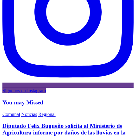
Síguenos en Instagram
You may Missed
Comunal
Noticias
Regional
Diputado Felix Bugueño solicita al Ministerio de
Agricultura informe por daños de las lluvias en la