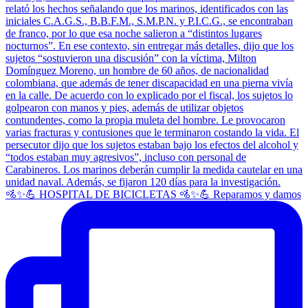
🚵✨💪 HOSPITAL DE BICICLETAS 🚵✨💪 Reparamos y damos