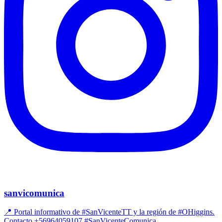
sanvicomunica
📍 Portal informativo de #SanVicenteTT y la región de #OHiggins.
Contacto +56964059107 #SanVicenteComunica.