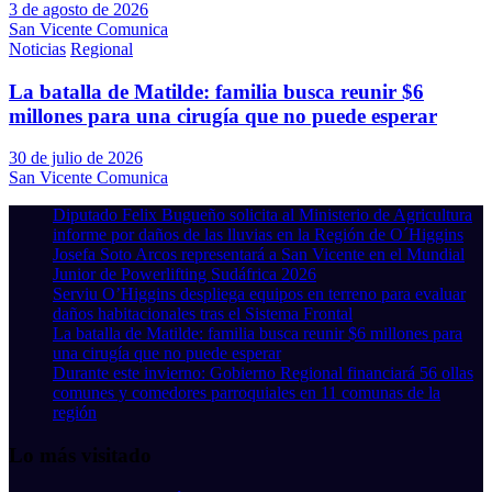
3 de agosto de 2026
San Vicente Comunica
Noticias
Regional
La batalla de Matilde: familia busca reunir $6
millones para una cirugía que no puede esperar
30 de julio de 2026
San Vicente Comunica
Diputado Felix Bugueño solicita al Ministerio de Agricultura
informe por daños de las lluvias en la Región de O´Higgins
Josefa Soto Arcos representará a San Vicente en el Mundial
Junior de Powerlifting Sudáfrica 2026
Serviu O’Higgins despliega equipos en terreno para evaluar
daños habitacionales tras el Sistema Frontal
La batalla de Matilde: familia busca reunir $6 millones para
una cirugía que no puede esperar
Durante este invierno: Gobierno Regional financiará 56 ollas
comunes y comedores parroquiales en 11 comunas de la
región
Lo más visitado