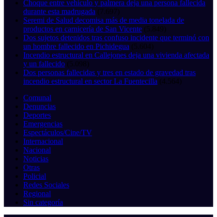
Choque entre vehículo y palmera deja una persona fallecida
durante esta madrugada
(7.697)
Seremi de Salud decomisa más de media tonelada de
productos en carnicería de San Vicente
(5.849)
Dos sujetos detenidos tras confuso incidente que terminó con
un hombre fallecido en Pichidegua
(5.604)
Incendio estructural en Callejones deja una vivienda afectada
y un fallecido
(5.098)
Dos personas fallecidas y tres en estado de gravedad tras
incendio estructural en sector La Fuentecilla
(4.564)
Comunal
Denuncias
Deportes
Emergencias
Espectáculos/Cine/TV
Internacional
Nacional
Noticias
Otras
Policial
Redes Sociales
Regional
Sin categoría