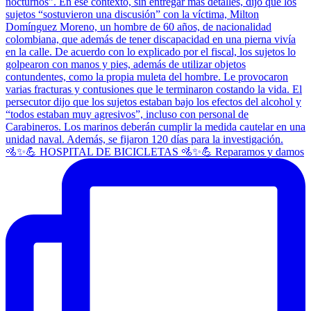
🚵✨💪 HOSPITAL DE BICICLETAS 🚵✨💪 Reparamos y damos