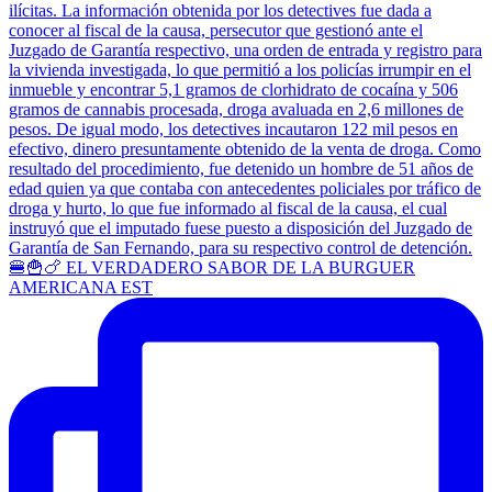
🍔🍟🍗 EL VERDADERO SABOR DE LA BURGUER
AMERICANA EST