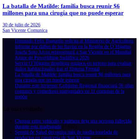
La batalla de Matilde: familia busca reunir $6
millones para una cirugía que no puede esperar
30 de julio de 2026
San Vicente Comunica
Diputado Felix Bugueño solicita al Ministerio de Agricultura
informe por daños de las lluvias en la Región de O´Higgins
Josefa Soto Arcos representará a San Vicente en el Mundial
Junior de Powerlifting Sudáfrica 2026
Serviu O’Higgins despliega equipos en terreno para evaluar
daños habitacionales tras el Sistema Frontal
La batalla de Matilde: familia busca reunir $6 millones para
una cirugía que no puede esperar
Durante este invierno: Gobierno Regional financiará 56 ollas
comunes y comedores parroquiales en 11 comunas de la
región
Lo más visitado
Choque entre vehículo y palmera deja una persona fallecida
durante esta madrugada
(7.697)
Seremi de Salud decomisa más de media tonelada de
productos en carnicería de San Vicente
(5.849)