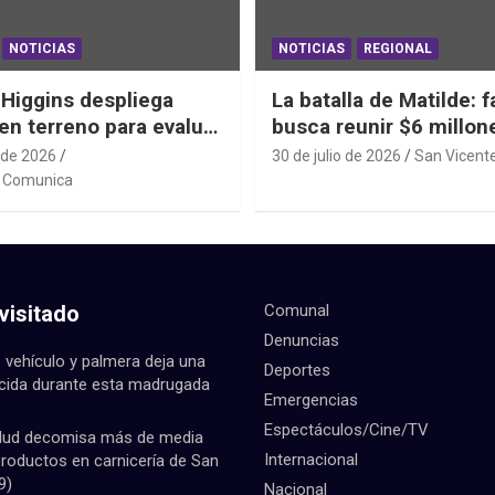
NOTICIAS
NOTICIAS
REGIONAL
’Higgins despliega
La batalla de Matilde: f
en terreno para evaluar
busca reunir $6 millon
bitacionales tras el
una cirugía que no pu
 de 2026
30 de julio de 2026
San Vicent
Frontal
esperar
e Comunica
visitado
Comunal
Denuncias
 vehículo y palmera deja una
Deportes
ecida durante esta madrugada
Emergencias
Espectáculos/Cine/TV
lud decomisa más de media
Internacional
productos en carnicería de San
9)
Nacional