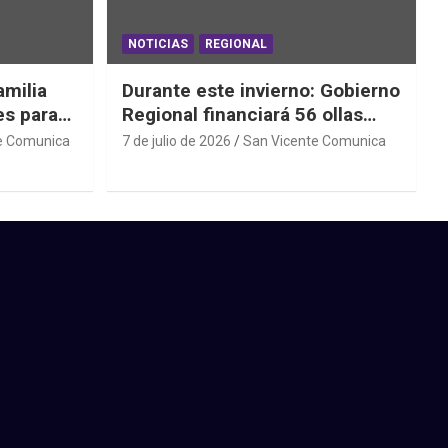
NOTICIAS
REGIONAL
amilia
Durante este invierno: Gobierno
es para
Regional financiará 56 ollas
ede
comunes y comedores
e Comunica
7 de julio de 2026
San Vicente Comunica
parroquiales en 11 comunas de
la región