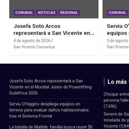
COMUNAL
NOTICIAS
REGIONAL
COMUNAL
Josefa Soto Arcos
Serviu O
representará a San Vicente en
equipos 
el Mundial Junior de
daños ha
4 de agosto de 2026
3 de agosto
Powerlifting Sudáfrica 2026
Sistema 
San Vicente Comunica
San Vicent
Josefa Soto Arcos representará a San
Lo más 
Vicente en el Mundial Junior de Powerlifting
Sudáfrica 2026
Choque entre
persona fall
Serviu O’Higgins despliega equipos en
(7.696)
terreno para evaluar daños habitacionales
Seremi de Sa
tras el Sistema Frontal
tonelada de 
Vicente
(5.84
La batalla de Matilde: familia busca reunir $6