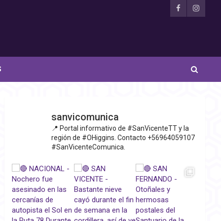
S
sanvicomunica
📍 Portal informativo de #SanVicenteTT y la
región de #OHiggins. Contacto +56964059107
#SanVicenteComunica.