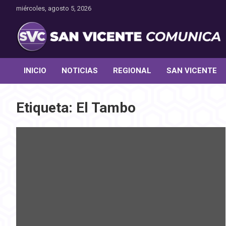
Saltar
miércoles, agosto 5, 2026
al
contenido
Toda la actualidad noticiosa de nuestra comuna
San Vicente Comunica
INICIO
NOTICIAS
REGIONAL
SAN VICENTE
Etiqueta:
El Tambo