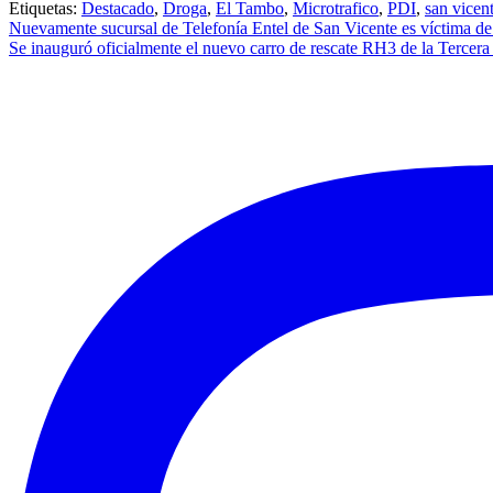
Etiquetas:
Destacado
,
Droga
,
El Tambo
,
Microtrafico
,
PDI
,
san vicen
Navegación
Nuevamente sucursal de Telefonía Entel de San Vicente es víctima de
Se inauguró oficialmente el nuevo carro de rescate RH3 de la Terce
de
entradas