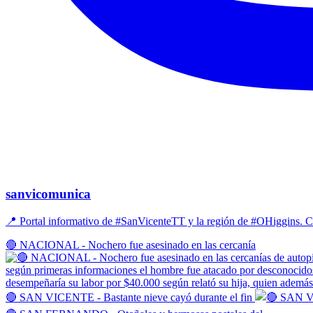
sanvicomunica
📍 Portal informativo de #SanVicenteTT y la región de #OHiggins
🔴 NACIONAL - Nochero fue asesinado en las cercanía
🔴 SAN VICENTE - Bastante nieve cayó durante el fin