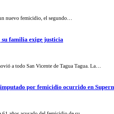
 un nuevo femicidio, el segundo…
su familia exige justicia
movió a todo San Vicente de Tagua Tagua. La…
el imputado por femicidio ocurrido en Super
de 61 años acusado del femicidio de su…