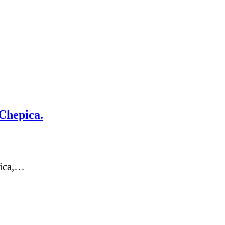
 Chepica.
pica,…