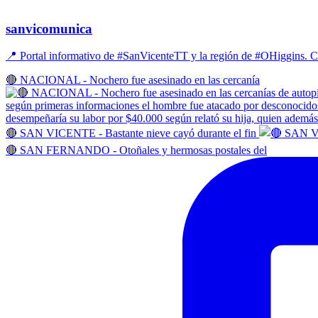
sanvicomunica
📍 Portal informativo de #SanVicenteTT y la región de #OHiggins
🔴 NACIONAL - Nochero fue asesinado en las cercanía
🔴 SAN VICENTE - Bastante nieve cayó durante el fin
🔴 SAN FERNANDO - Otoñales y hermosas postales del