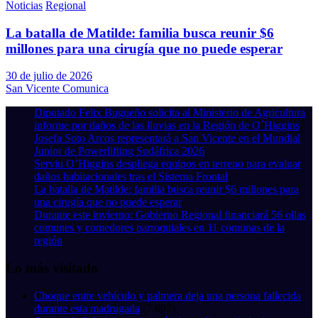
Noticias
Regional
La batalla de Matilde: familia busca reunir $6
millones para una cirugía que no puede esperar
30 de julio de 2026
San Vicente Comunica
Diputado Felix Bugueño solicita al Ministerio de Agricultura
informe por daños de las lluvias en la Región de O´Higgins
Josefa Soto Arcos representará a San Vicente en el Mundial
Junior de Powerlifting Sudáfrica 2026
Serviu O’Higgins despliega equipos en terreno para evaluar
daños habitacionales tras el Sistema Frontal
La batalla de Matilde: familia busca reunir $6 millones para
una cirugía que no puede esperar
Durante este invierno: Gobierno Regional financiará 56 ollas
comunes y comedores parroquiales en 11 comunas de la
región
Lo más visitado
Choque entre vehículo y palmera deja una persona fallecida
durante esta madrugada
(7.697)