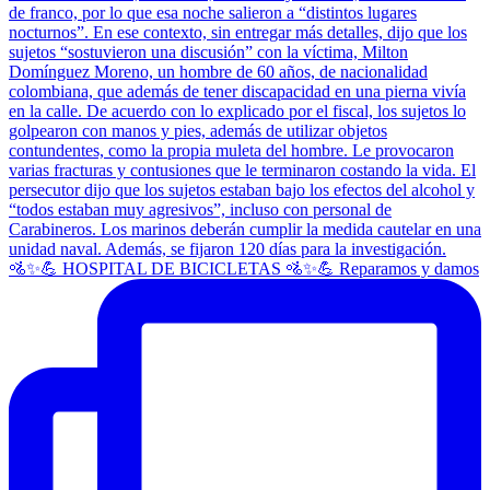
🚵✨💪 HOSPITAL DE BICICLETAS 🚵✨💪 Reparamos y damos