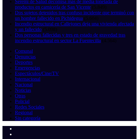
Seremi de Salud decomisa más de media tonelada de
productos en carnicería de San Vicente
(5.849)
Dos sujetos detenidos tras confuso incidente que terminó con
un hombre fallecido en Pichidegua
(5.604)
Incendio estructural en Callejones deja una vivienda afectada
y un fallecido
(5.098)
Dos personas fallecidas y tres en estado de gravedad tras
incendio estructural en sector La Fuentecilla
(4.564)
Comunal
Denuncias
Deportes
Emergencias
Espectáculos/Cine/TV
Internacional
Nacional
Noticias
Otras
Policial
Redes Sociales
Regional
Sin categoría