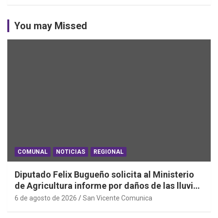
You may Missed
COMUNAL
NOTICIAS
REGIONAL
Diputado Felix Bugueño solicita al Ministerio
de Agricultura informe por daños de las lluvias
en la Región de O´Higgins
6 de agosto de 2026
San Vicente Comunica