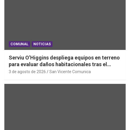
COMUNAL
NOTICIAS
Serviu O’Higgins despliega equipos en terreno
para evaluar daños habitacionales tras el
Sistema Frontal
3 de agosto de 2026
San Vicente Comunica