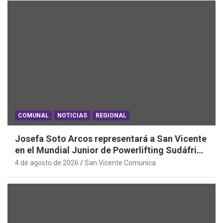
COMUNAL
NOTICIAS
REGIONAL
Josefa Soto Arcos representará a San Vicente
en el Mundial Junior de Powerlifting Sudáfrica
2026
4 de agosto de 2026
San Vicente Comunica