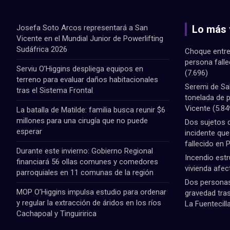
Josefa Soto Arcos representará a San
Lo más 
Vicente en el Mundial Junior de Powerlifting
Sudáfrica 2026
Choque entre
persona fall
Serviu O’Higgins despliega equipos en
(7.696)
terreno para evaluar daños habitacionales
Seremi de Sa
tras el Sistema Frontal
tonelada de 
Vicente
(5.84
La batalla de Matilde: familia busca reunir $6
millones para una cirugía que no puede
Dos sujetos 
esperar
incidente qu
fallecido en 
Durante este invierno: Gobierno Regional
Incendio estr
financiará 56 ollas comunes y comedores
vivienda afec
parroquiales en 11 comunas de la región
Dos personas 
MOP O’Higgins impulsa estudio para ordenar
gravedad tras
y regular la extracción de áridos en los ríos
La Fuentecill
Cachapoal y Tinguiririca