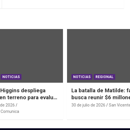
NOTICIAS
NOTICIAS
REGIONAL
’Higgins despliega
La batalla de Matilde: f
en terreno para evaluar
busca reunir $6 millon
bitacionales tras el
una cirugía que no pu
 de 2026
30 de julio de 2026
San Vicent
Frontal
esperar
e Comunica