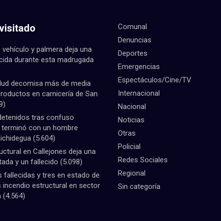
visitado
Comunal
Denuncias
 vehículo y palmera deja una
Deportes
ecida durante esta madrugada
Emergencias
Espectáculos/Cine/TV
lud decomisa más de media
Internacional
productos en carnicería de San
9)
Nacional
detenidos tras confuso
Noticias
e terminó con un hombre
Otras
Pichidegua
(5.604)
Policial
uctural en Callejones deja una
Redes Sociales
tada y un fallecido
(5.098)
Regional
fallecidas y tres en estado de
 incendio estructural en sector
Sin categoría
a
(4.564)