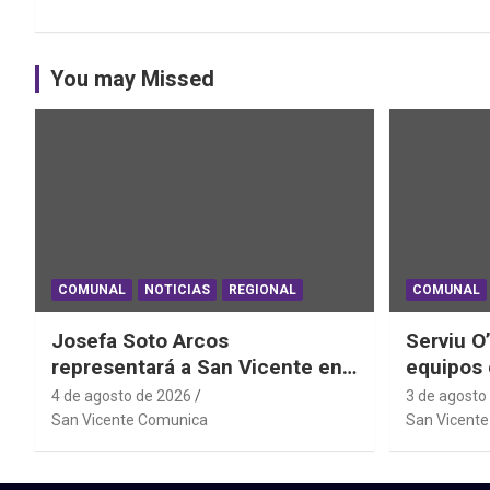
entradas
You may Missed
COMUNAL
NOTICIAS
REGIONAL
COMUNAL
Josefa Soto Arcos
Serviu O
representará a San Vicente en
equipos 
el Mundial Junior de
daños ha
4 de agosto de 2026
3 de agosto
Powerlifting Sudáfrica 2026
Sistema 
San Vicente Comunica
San Vicent