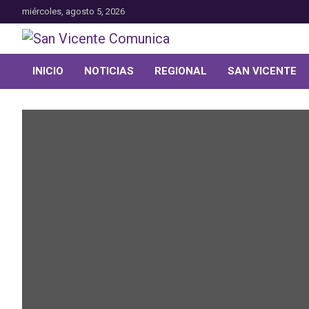
Saltar
miércoles, agosto 5, 2026
al
contenido
Toda la actualidad noticiosa de nuestra comuna
San Vicente Comunica
INICIO
NOTICIAS
REGIONAL
SAN VICENTE