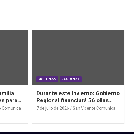
NOTICIAS
REGIONAL
amilia
Durante este invierno: Gobierno
es para
Regional financiará 56 ollas
ede
comunes y comedores
e Comunica
7 de julio de 2026
San Vicente Comunica
parroquiales en 11 comunas de
la región