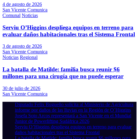
4 de agosto de 2026
San Vicente Comunica
Comunal
Noticias
Serviu O’Higgins despliega equipos en terreno para
evaluar daños habitacionales tras el Sistema Frontal
3 de agosto de 2026
San Vicente Comunica
Noticias
Regional
La batalla de Matilde: familia busca reunir $6
millones para una cirugía que no puede esperar
30 de julio de 2026
San Vicente Comunica
Diputado Felix Bugueño solicita al Ministerio de Agricultura
informe por daños de las lluvias en la Región de O´Higgins
Josefa Soto Arcos representará a San Vicente en el Mundial
Junior de Powerlifting Sudáfrica 2026
Serviu O’Higgins despliega equipos en terreno para evaluar
daños habitacionales tras el Sistema Frontal
La batalla de Matilde: familia busca reunir $6 millones para