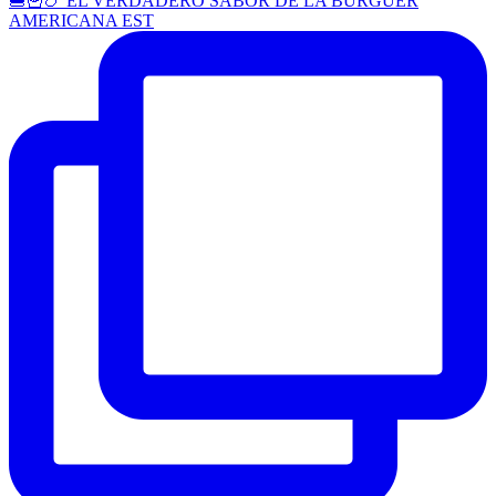
🍔🍟🍗 EL VERDADERO SABOR DE LA BURGUER
AMERICANA EST