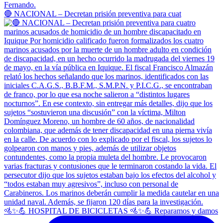
🔴 NACIONAL – Decretan prisión preventiva para cuat
🚵✨💪 HOSPITAL DE BICICLETAS 🚵✨💪 Reparamos y damos