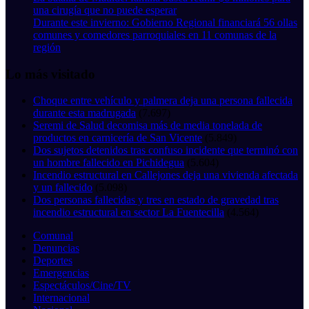
una cirugía que no puede esperar
Durante este invierno: Gobierno Regional financiará 56 ollas
comunes y comedores parroquiales en 11 comunas de la
región
Lo más visitado
Choque entre vehículo y palmera deja una persona fallecida
durante esta madrugada
(7.697)
Seremi de Salud decomisa más de media tonelada de
productos en carnicería de San Vicente
(5.849)
Dos sujetos detenidos tras confuso incidente que terminó con
un hombre fallecido en Pichidegua
(5.604)
Incendio estructural en Callejones deja una vivienda afectada
y un fallecido
(5.098)
Dos personas fallecidas y tres en estado de gravedad tras
incendio estructural en sector La Fuentecilla
(4.564)
Comunal
Denuncias
Deportes
Emergencias
Espectáculos/Cine/TV
Internacional