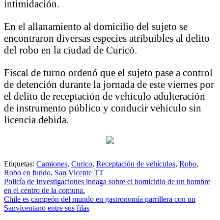
intimidación.
En el allanamiento al domicilio del sujeto se
encontraron diversas especies atribuibles al delito
del robo en la ciudad de Curicó.
Fiscal de turno ordenó que el sujeto pase a control
de detención durante la jornada de este viernes por
el delito de receptación de vehículo adulteración
de instrumento público y conducir vehículo sin
licencia debida.
Etiquetas:
Camiones
,
Curico
,
Receptación de vehículos
,
Robo
,
Robo en fundo
,
San Vicente TT
Navegación
Policía de Investigaciones indaga sobre el homicidio de un hombre
en el centro de la comuna.
de
Chile es campeón del mundo en gastronomía parrillera con un
entradas
Sanvicentano entre sus filas