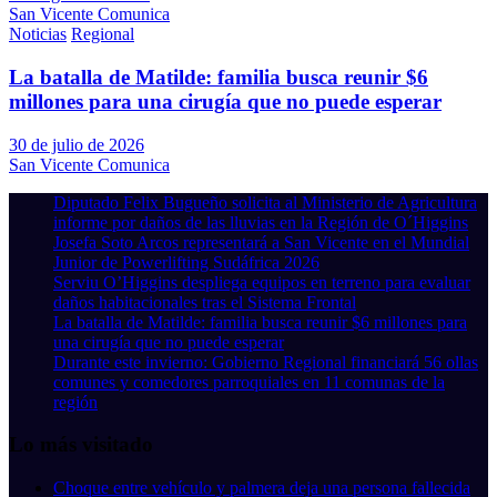
San Vicente Comunica
Noticias
Regional
La batalla de Matilde: familia busca reunir $6
millones para una cirugía que no puede esperar
30 de julio de 2026
San Vicente Comunica
Diputado Felix Bugueño solicita al Ministerio de Agricultura
informe por daños de las lluvias en la Región de O´Higgins
Josefa Soto Arcos representará a San Vicente en el Mundial
Junior de Powerlifting Sudáfrica 2026
Serviu O’Higgins despliega equipos en terreno para evaluar
daños habitacionales tras el Sistema Frontal
La batalla de Matilde: familia busca reunir $6 millones para
una cirugía que no puede esperar
Durante este invierno: Gobierno Regional financiará 56 ollas
comunes y comedores parroquiales en 11 comunas de la
región
Lo más visitado
Choque entre vehículo y palmera deja una persona fallecida