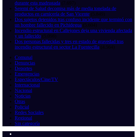
durante esta madrugada
(7.697)
Seremi de Salud decomisa más de media tonelada de
productos en carnicería de San Vicente
(5.849)
Dos sujetos detenidos tras confuso incidente que terminó con
un hombre fallecido en Pichidegua
(5.604)
Incendio estructural en Callejones deja una vivienda afectada
y un fallecido
(5.098)
Dos personas fallecidas y tres en estado de gravedad tras
incendio estructural en sector La Fuentecilla
(4.564)
Comunal
Denuncias
Deportes
Emergencias
Espectáculos/Cine/TV
Internacional
Nacional
Noticias
Otras
Policial
Redes Sociales
Regional
Sin categoría