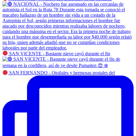
SAN VICENTE - Bastante nieve cayó durante el fin
SAN FERNANDO - Otoñales y hermosas postales del