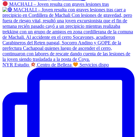
MACHALI – Joven resulta con graves lesiones tras
NYR Estudio
Centro de Belleza
Servicios dispo