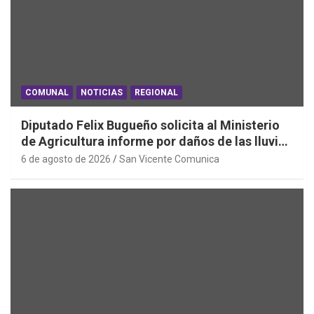
COMUNAL
NOTICIAS
REGIONAL
Diputado Felix Bugueño solicita al Ministerio
de Agricultura informe por daños de las lluvias
en la Región de O´Higgins
6 de agosto de 2026
San Vicente Comunica