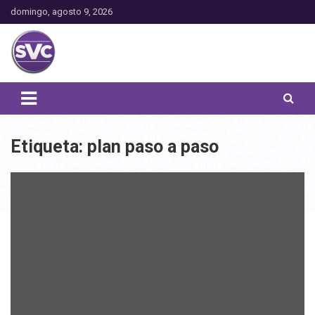
Saltar
domingo, agosto 9, 2026
al
contenido
Toda la actualidad noticiosa de nuestra comuna
San Vicente Comunica
Etiqueta:
plan paso a paso