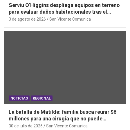
Serviu O’Higgins despliega equipos en terreno
para evaluar daños habitacionales tras el
Sistema Frontal
3 de agosto de 2026
San Vicente Comunica
NOTICIAS
REGIONAL
La batalla de Matilde: familia busca reunir $6
millones para una cirugía que no puede
esperar
30 de julio de 2026
San Vicente Comunica