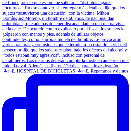
🚵✨💪 HOSPITAL DE BICICLETAS 🚵✨💪 Reparamos y damos