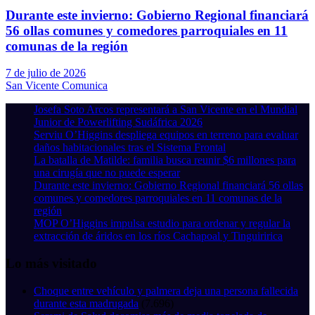
Durante este invierno: Gobierno Regional financiará
56 ollas comunes y comedores parroquiales en 11
comunas de la región
7 de julio de 2026
San Vicente Comunica
Josefa Soto Arcos representará a San Vicente en el Mundial
Junior de Powerlifting Sudáfrica 2026
Serviu O’Higgins despliega equipos en terreno para evaluar
daños habitacionales tras el Sistema Frontal
La batalla de Matilde: familia busca reunir $6 millones para
una cirugía que no puede esperar
Durante este invierno: Gobierno Regional financiará 56 ollas
comunes y comedores parroquiales en 11 comunas de la
región
MOP O’Higgins impulsa estudio para ordenar y regular la
extracción de áridos en los ríos Cachapoal y Tinguiririca
Lo más visitado
Choque entre vehículo y palmera deja una persona fallecida
durante esta madrugada
(7.696)