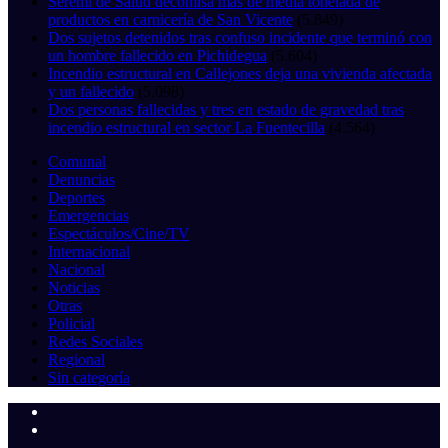
Seremi de Salud decomisa más de media tonelada de
productos en carnicería de San Vicente
(5.849)
Dos sujetos detenidos tras confuso incidente que terminó con
un hombre fallecido en Pichidegua
(5.604)
Incendio estructural en Callejones deja una vivienda afectada
y un fallecido
(5.098)
Dos personas fallecidas y tres en estado de gravedad tras
incendio estructural en sector La Fuentecilla
(4.564)
Comunal
Denuncias
Deportes
Emergencias
Espectáculos/Cine/TV
Internacional
Nacional
Noticias
Otras
Policial
Redes Sociales
Regional
Sin categoría