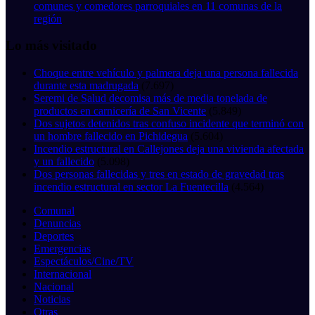
comunes y comedores parroquiales en 11 comunas de la
región
Lo más visitado
Choque entre vehículo y palmera deja una persona fallecida
durante esta madrugada
(7.697)
Seremi de Salud decomisa más de media tonelada de
productos en carnicería de San Vicente
(5.849)
Dos sujetos detenidos tras confuso incidente que terminó con
un hombre fallecido en Pichidegua
(5.604)
Incendio estructural en Callejones deja una vivienda afectada
y un fallecido
(5.098)
Dos personas fallecidas y tres en estado de gravedad tras
incendio estructural en sector La Fuentecilla
(4.564)
Comunal
Denuncias
Deportes
Emergencias
Espectáculos/Cine/TV
Internacional
Nacional
Noticias
Otras