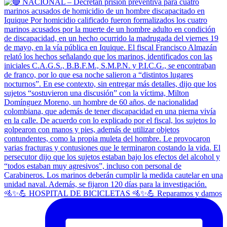
🚵✨💪 HOSPITAL DE BICICLETAS 🚵✨💪 Reparamos y damos