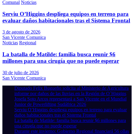
Comunal
Noticias
Serviu O’Higgins despliega equipos en terreno para
evaluar daños habitacionales tras el Sistema Frontal
3 de agosto de 2026
San Vicente Comunica
Noticias
Regional
La batalla de Matilde: familia busca reunir $6
millones para una cirugía que no puede esperar
30 de julio de 2026
San Vicente Comunica
Diputado Felix Bugueño solicita al Ministerio de Agricultura
informe por daños de las lluvias en la Región de O´Higgins
Josefa Soto Arcos representará a San Vicente en el Mundial
Junior de Powerlifting Sudáfrica 2026
Serviu O’Higgins despliega equipos en terreno para evaluar
daños habitacionales tras el Sistema Frontal
La batalla de Matilde: familia busca reunir $6 millones para
una cirugía que no puede esperar
Durante este invierno: Gobierno Regional financiará 56 ollas