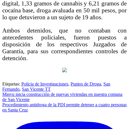
digital, 1,33 gramos de cannabis y 6,21 gramos de
cocaína base, droga avaluada en 50 mil pesos, por
lo que detuvieron a un sujeto de 19 años.
Ambos detenidos, que no contaban con
antecedentes policiales, fueron puestos a
disposición de los respectivos Juzgados de
Garantía, para sus correspondientes controles de
detención.
Etiquetas:
Policia de Investigaciones
,
Puntos de Droga
,
San
Fernando
,
San Vicente TT
Navegación
Minvu inicia construcción de nuevas viviendas en nuestra comuna
de San Vicente
de
Procedimiento antidroga de la PDI permite detener a cuatro personas
entradas
en Santa Cruz