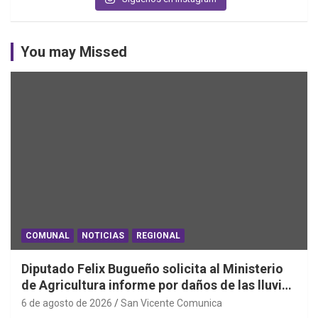
You may Missed
COMUNAL
NOTICIAS
REGIONAL
Diputado Felix Bugueño solicita al Ministerio
de Agricultura informe por daños de las lluvias
en la Región de O´Higgins
6 de agosto de 2026
San Vicente Comunica