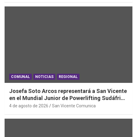
COMUNAL
NOTICIAS
REGIONAL
Josefa Soto Arcos representará a San Vicente
en el Mundial Junior de Powerlifting Sudáfrica
2026
4 de agosto de 2026
San Vicente Comunica