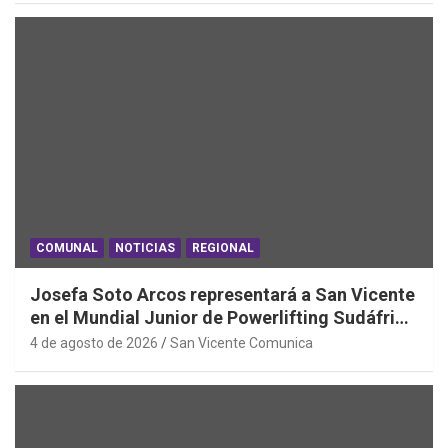
COMUNAL
NOTICIAS
REGIONAL
Josefa Soto Arcos representará a San Vicente
en el Mundial Junior de Powerlifting Sudáfrica
2026
4 de agosto de 2026
San Vicente Comunica