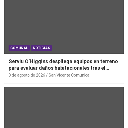
COMUNAL
NOTICIAS
Serviu O’Higgins despliega equipos en terreno
para evaluar daños habitacionales tras el
Sistema Frontal
3 de agosto de 2026
San Vicente Comunica