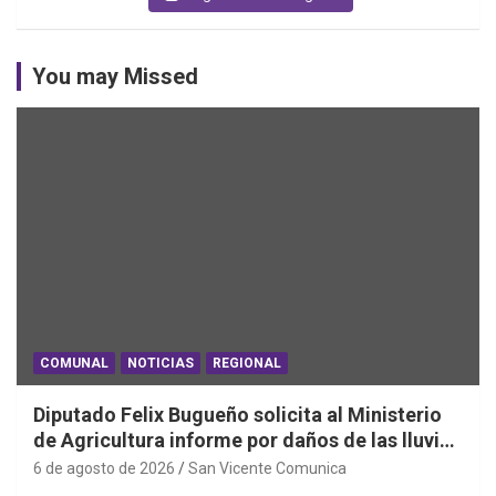
You may Missed
COMUNAL
NOTICIAS
REGIONAL
Diputado Felix Bugueño solicita al Ministerio
de Agricultura informe por daños de las lluvias
en la Región de O´Higgins
6 de agosto de 2026
San Vicente Comunica