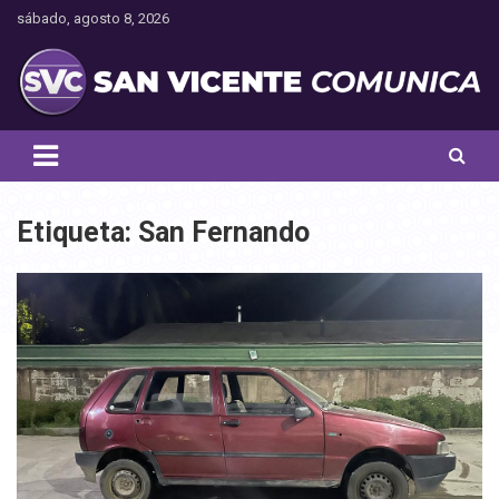
Saltar
sábado, agosto 8, 2026
al
contenido
Toda la actualidad noticiosa de nuestra comuna
San Vicente Comunica
Etiqueta:
San Fernando